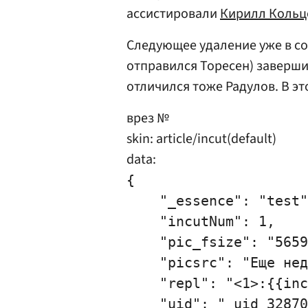
ассистировали
Кирилл Кольц
Следующее удаление уже в со
отправился Торесен) заверши
отличился тоже Радулов. В эт
врез №
skin: article/incut(default)
data:
{

    "_essence": "test"
    "incutNum": 1,

    "pic_fsize": "5659
    "picsrc": "Еще нед
    "repl": "<1>:{{inc
    "uid": "_uid_32870