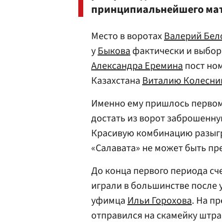
принципиальнейшего мат
Место в воротах
Валерий Бел
у
Быкова
фактически и выбора
Александра Еремина
пост но
Казахстана
Виталию Колесни
Именно ему пришлось первом
достать из ворот заброшенн
Красивую комбинацию разыгр
«Салавата» не может быть пр
До конца первого периода сче
играли в большинстве после
уфимца
Ильи Горохова
. На п
отправился на скамейку штра