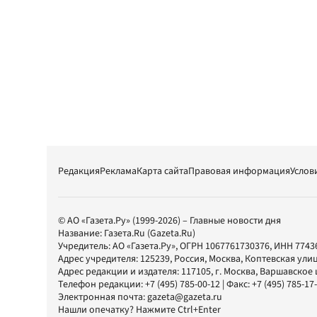
Редакция
Реклама
Карта сайта
Правовая информация
Услов
© АО «Газета.Ру» (1999-2026) – Главные новости дня
Название:
Газета.Ru
(Gazeta.Ru)
Учредитель:
АО «Газета.Ру»
, ОГРН 1067761730376, ИНН 7743
Адрес учредителя: 125239, Россия, Москва, Коптевская улиц
Адрес редакции и издателя:
117105
, г.
Москва
,
Варшавское шо
Телефон редакции:
+7 (495) 785-00-12
| Факс:
+7 (495) 785-17
Электронная почта:
gazeta@gazeta.ru
Нашли опечатку? Нажмите Ctrl+Enter