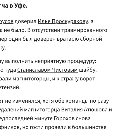
ча в Уфе.
оусов
доверил
Илье Проскурякову
, а
 не было. В отсутствии травмированного
мер один был доверен вратарю сборной
ку
.
у выполнить неприятную процедуру:
ую туда
Станиславом Чистовым
шайбу.
али магнитогорцы, и к стражу ворот
етензий.
т не изменился, хотя обе команды по разу
 удалений магнитогорца Виталия
Атюшова
и
редпоследней минуте Горохов снова
фников, но гости провели в большинстве