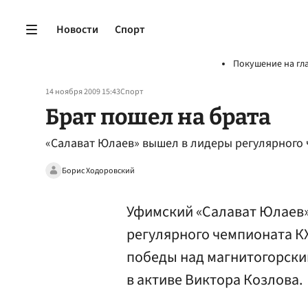
Новости
Спорт
Покушение на гл
14 ноября 2009 15:43
Спорт
Брат пошел на брата
«Салават Юлаев» вышел в лидеры регулярного
Борис Ходоровский
Уфимский «Салават Юлаев
регулярного чемпионата К
победы над магнитогорски
в активе Виктора Козлова.