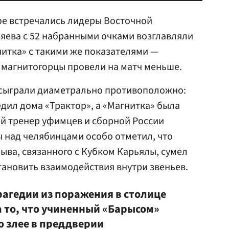
фе встречались лидеры Восточной
зяева с 52 набранными очками возглавляли
итка» с такими же показателями —
 магнитогорцы провели на матч меньше.
сыграли диаметрально противоположно:
дил дома «Трактор», а «Магнитка» была
ый тренер уфимцев и сборной России
 над челябинцами особо отметил, что
ыва, связанного с Кубком Карьялы, сумел
тановить взаимодействия внутри звеньев.
рагедии из поражения в столице
а то, что учиненный «Барысом»
о злее в преддверии