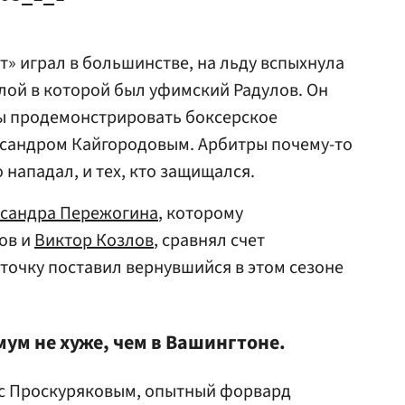
ат» играл в большинстве, на льду вспыхнула
лой в которой был уфимский Радулов. Он
бы продемонстрировать боксерское
ксандром Кайгородовым. Арбитры почему-то
 нападал, и тех, кто защищался.
сандра Пережогина
, которому
ов и
Виктор Козлов
, сравнял счет
точку поставил вернувшийся в этом сезоне
мум не хуже, чем в Вашингтоне.
 с Проскуряковым, опытный форвард