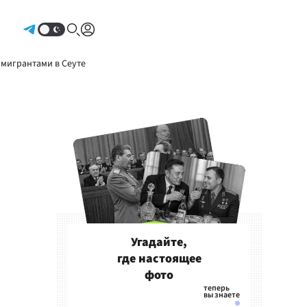
Авторизоваться
 мигрантами в Сеуте
Угадайте,
где настоящее
фото