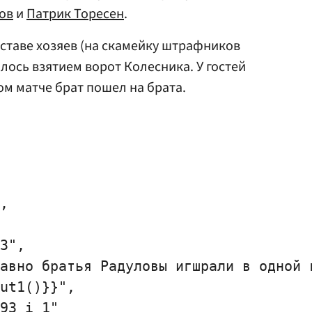
ов
и
Патрик Торесен
.
ставе хозяев (на скамейку штрафников
лось взятием ворот Колесника. У гостей
ом матче брат пошел на брата.
,

3",

авно братья Радуловы игшрали в одной к
ut1()}}",

93_i_1"
