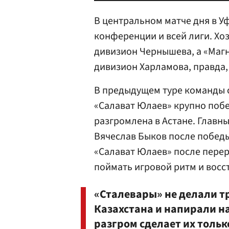
В центральном матче дня в У
конференции и всей лиги. Хо
дивизион Чернышева, а «Магн
дивизион Харламова, правда,
В предыдущем туре команды 
«Салават Юлаев» крупно побе
разгромлена в Астане. Главн
Вячеслав Быков после победы
«Салават Юлаев» после перер
поймать игровой ритм и восс
«Сталевары» не делали т
Казахстана и напирали н
разгром сделает их тольк