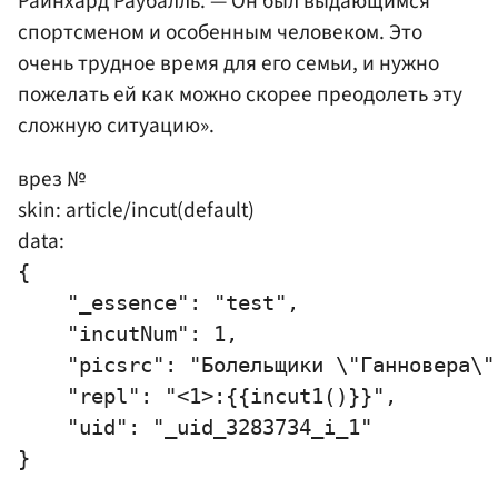
Райнхард Раубалль. — Он был выдающимся
спортсменом и особенным человеком. Это
очень трудное время для его семьи, и нужно
пожелать ей как можно скорее преодолеть эту
сложную ситуацию».
врез №
skin: article/incut(default)
data:
{

    "_essence": "test",

    "incutNum": 1,

    "picsrc": "Болельщики \"Ганновера\"
    "repl": "<1>:{{incut1()}}",

    "uid": "_uid_3283734_i_1"
