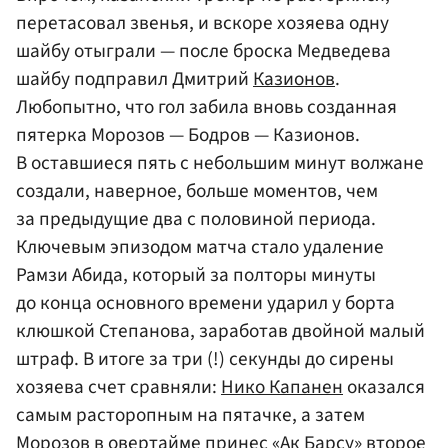
перетасовал звенья, и вскоре хозяева одну
шайбу отыграли — после броска Медведева
шайбу подправил Дмитрий
Казионов
.
Любопытно, что гол забила вновь созданная
пятерка Морозов — Бодров — Казионов.
В оставшиеся пять с небольшим минут волжане
создали, наверное, больше моментов, чем
за предыдущие два с половиной периода.
Ключевым эпизодом матча стало удаление
Рамзи Абида, который за полторы минуты
до конца основного времени ударил у борта
клюшкой Степанова, заработав двойной малый
штраф. В итоге за три (!) секунды до сирены
хозяева счет сравняли:
Нико Капанен
оказался
самым расторопным на пятачке, а затем
Морозов в овертайме принес «Ак Барсу» второе