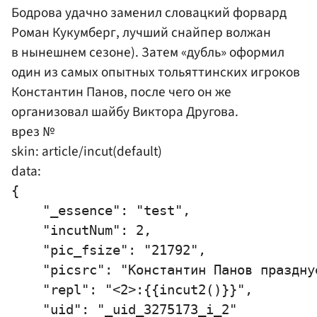
Бодрова удачно заменил словацкий форвард
Роман Кукумберг
, лучший снайпер волжан
в нынешнем сезоне). Затем «дубль» оформил
один из самых опытных тольяттинских игроков
Константин Панов
, после чего он же
организовал шайбу
Виктора Другова
.
врез №
skin: article/incut(default)
data:
{

    "_essence": "test",

    "incutNum": 2,

    "pic_fsize": "21792",

    "picsrc": "Константин Панов праздну
    "repl": "<2>:{{incut2()}}",

    "uid": "_uid_3275173_i_2"
