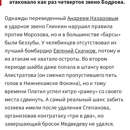
атаковало как раз четвертое звено Бодрова.
Однажды переведенный
Андреем Назаровым
в ударное звено Глинкин нарушил правила
против Морозова, но и в большинстве «барсы»
были беззубы. У челябинцев отсутствовал их
лучший бомбардир
Евгений Скачков
, потому и
их атакам не хватало остроты. Во втором
периоде шайба даже попала в штангу ворот
Алистратова (он сменил пропустившего пять
голов в Нижнекамске Фокина), но к тому
времени Платил успел хитро «рамку» со своего
места сдвинуть. А самый реальный шанс забить
хозяева имели после удаления Степанова,
организовав контратаку «три в два», но
завершающий бросок Медведеву не удался.