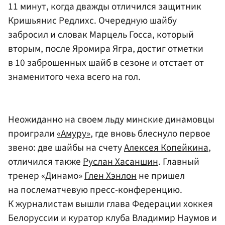
11 минут, когда дважды отличился защитник
Кришьянис Редлихс. Очередную шайбу
забросил и словак Марцель Госса, который
вторым, после Яромира Ягра, достиг отметки
в 10 заброшенных шайб в сезоне и отстает от
знаменитого чеха всего на гол.
Неожиданно на своем льду минские динамовцы
проиграли
«Амуру»
, где вновь блеснуло первое
звено: две шайбы на счету
Алексея Копейкина
,
отличился также
Руслан Хасаншин
. Главный
тренер «Динамо»
Глен Хэнлон
не пришел
на послематчевую пресс-конференцию.
К журналистам вышли глава Федерации хоккея
Белоруссии и куратор клуба Владимир Наумов и