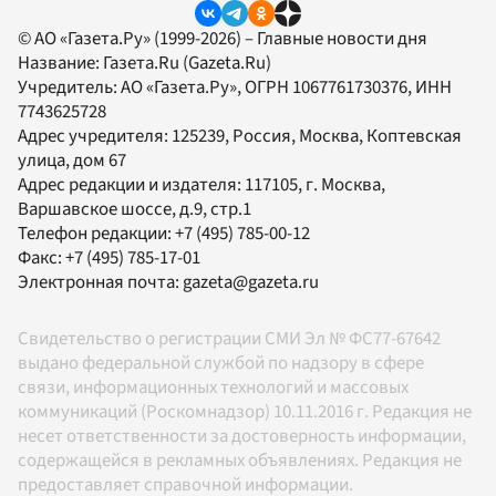
© АО «Газета.Ру» (1999-2026) – Главные новости дня
Название:
Газета.Ru
(Gazeta.Ru)
Учредитель:
АО «Газета.Ру»
, ОГРН 1067761730376, ИНН
7743625728
Адрес учредителя: 125239, Россия, Москва, Коптевская
улица, дом 67
Адрес редакции и издателя:
117105
, г.
Москва
,
Варшавское шоссе, д.9, стр.1
Телефон редакции:
+7 (495) 785-00-12
Факс:
+7 (495) 785-17-01
Электронная почта:
gazeta@gazeta.ru
Свидетельство о регистрации СМИ Эл № ФС77-67642
выдано федеральной службой по надзору в сфере
связи, информационных технологий и массовых
коммуникаций (Роскомнадзор) 10.11.2016 г. Редакция не
несет ответственности за достоверность информации,
содержащейся в рекламных объявлениях. Редакция не
предоставляет справочной информации.