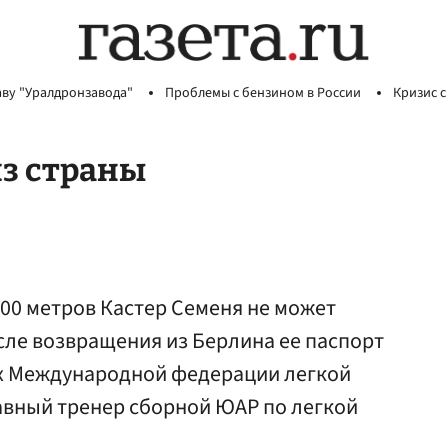
аву "Уралдронзавода"
Проблемы с бензином в России
Кризис с
из страны
800 метров Кастер Семеня не может
осле возвращения из Берлина ее паспорт
ах Международной федерации легкой
главный тренер сборной ЮАР по легкой