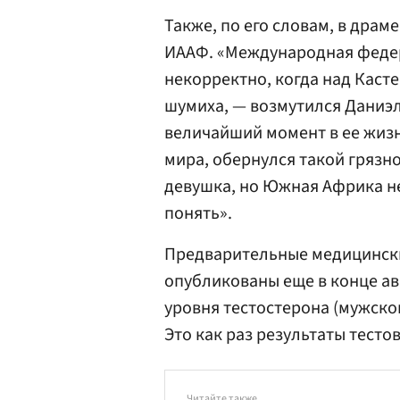
Также, по его словам, в драм
ИААФ. «Международная федер
некорректно, когда над Касте
шумиха, — возмутился Даниэлс
величайший момент в ее жизн
мира, обернулся такой грязн
девушка, но Южная Африка не
понять».
Предварительные медицински
опубликованы еще в конце ав
уровня тестостерона (мужско
Это как раз результаты тесто
Читайте также