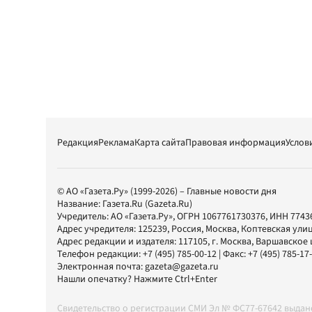
Редакция
Реклама
Карта сайта
Правовая информация
Услов
© АО «Газета.Ру» (1999-2026) – Главные новости дня
Название:
Газета.Ru
(Gazeta.Ru)
Учредитель:
АО «Газета.Ру»
, ОГРН 1067761730376, ИНН 7743
Адрес учредителя: 125239, Россия, Москва, Коптевская улиц
Адрес редакции и издателя:
117105
, г.
Москва
,
Варшавское шо
Телефон редакции:
+7 (495) 785-00-12
| Факс:
+7 (495) 785-17
Электронная почта:
gazeta@gazeta.ru
Нашли опечатку? Нажмите Ctrl+Enter
Свидетельство о регистрации СМИ Эл № ФС77-67642 выда