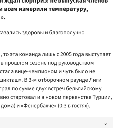
ан ждал сюрприз: не выпуская членов
им всем измерили температуру,
».
оказались здоровы и благополучно
, то эта команда лишь с 2005 года выступает
о в прошлом сезоне под руководством
стала вице-чемпионом и чуть было не
шикташ». В 3-м отборочном раунде Лиги
рал по сумме двух встреч бельгийскому
лавно стартовал и в новом первенстве Турции,
дома) и «Фенербахче» (0:3 в гостях).