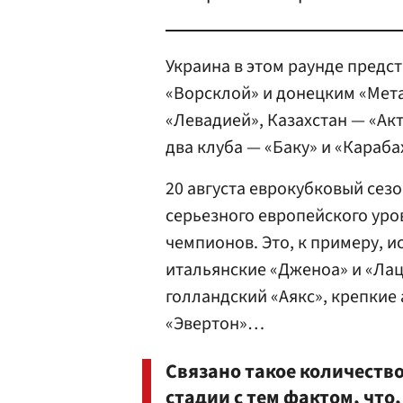
Украина в этом раунде предс
«Ворсклой» и донецким «Мета
«Левадией», Казахстан — «Ак
два клуба — «Баку» и «Караба
20 августа еврокубковый сез
серьезного европейского уро
чемпионов. Это, к примеру, и
итальянские «Дженоа» и «Лаци
голландский «Аякс», крепкие 
«Эвертон»…
Связано такое количеств
стадии с тем фактом, что,