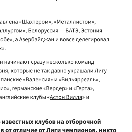
тавлена «Шахтером», «Металлистом»,
ллургом», Белоруссия — БАТЭ, Эстония —
тобе», а Азербайджан и вовсе делегировал
х».
он начинают сразу несколько команд
вня, которые не так давно украшали Лигу
спанские «Валенсия» и «Вильярреаль»,
о», германские «Вердер» и «Герта»,
английские клубы «
Астон Вилла
» и
о известных клубов на отборочной
 в от отличие от Лиги чемпионов, никто