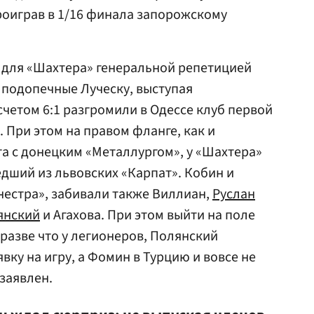
роиграв в 1/16 финала запорожскому
 для «Шахтера» генеральной репетицией
, подопечные Луческу, выступая
счетом 6:1 разгромили в Одессе клуб первой
 При этом на правом фланге, как и
а с донецким «Металлургом», у «Шахтера»
едший из львовских «Карпат». Кобин и
естра», забивали также Виллиан,
Руслан
янский
и Агахова. При этом выйти на поле
 разве что у легионеров, Полянский
явку на игру, а Фомин в Турцию и вовсе не
 заявлен.