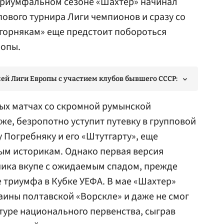
триумфальном сезоне «Шахтер» начинал
пового турнира Лиги чемпионов и сразу со
«горнякам» еще предстоит побороться
ропы.
ей Лиги Европы с участием клубов бывшего СССР:
ых матчах со скромной румынской
же, безропотно уступит путевку в групповой
у Погребняку
и его «Штутгарту», еще
ым историкам. Однако первая версия
ника вкупе с ожидаемым спадом, прежде
е триумфа в Кубке УЕФА. В мае «Шахтер»
аины полтавской «Ворскле» и даже не смог
 туре национального первенства, сыграв