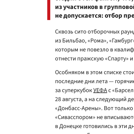
из участников в группов
не допускается: отбор пр
Сквозь сито отборочных раун
из Бильбао, «Рома», «Гамбург
которым не повезло в квалиф
отнести пражскую «Спарту» и
Особняком в этом списке сто
последние дни лета — горячие
за суперкубок
УЕФА
с «Барсел
28 августа, а на следующий 
«Донбасс-Арены». Вот только
«Сивасспором» не вписывают
в Донецке готовились в эти д