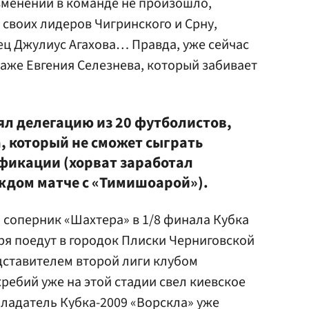
изменений в команде не произошло,
 своих лидеров Чигринского и Срну,
ец Джулиус Агахова… Правда, уже сейчас
даже
Евгения Селезнева
, который забивает
ял делегацию из 20 футболистов,
а, который не сможет сыграть
ификации (хорват заработал
ждом матче с «Тимишоарой»).
ен соперник «Шахтера» в 1/8 финала Кубка
бря поедут в городок Плиски Черниговской
едставителем второй лиги клубом
жребий уже на этой стадии свел киевское
бладатель Кубка-2009 «Ворскла» уже