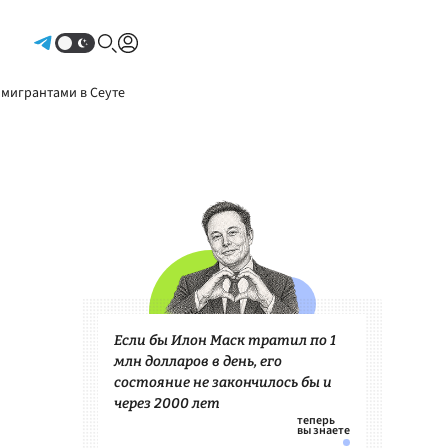
Авторизоваться
 мигрантами в Сеуте
Если бы Илон Маск тратил по 1
млн долларов в день, его
состояние не закончилось бы и
через 2000 лет