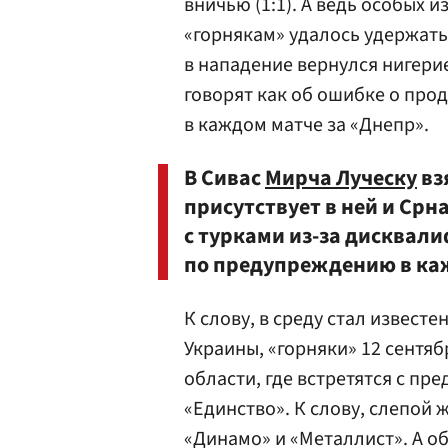
вничью (1:1). А ведь особых 
«горнякам» удалось удержать
в нападение вернулся нигери
говорят как об ошибке о про
в каждом матче за «Днепр».
В Сивас
Мирча Луческу
вз
присутствует в ней и Срн
с турками из-за дисквал
по предупреждению в ка
К слову, в среду стал извест
Украины, «горняки» 12 сентя
области, где встретятся с пр
«Единство». К слову, слепой 
«Динамо» и «Металлист». А о