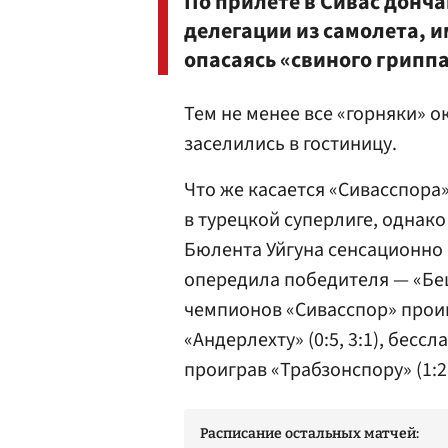
По прилете в Сивас донч
делегации из самолета, 
опасаясь «свиного гриппа
Тем не менее все «горняки» 
заселились в гостиницу.
Что же касается «Сивасспора»
в турецкой суперлиге, однак
Бюлента Уйгуна сенсационно 
опередила победителя — «Бе
чемпионов «Сивасспор» проиг
«Андерлехту» (0:5, 3:1), бесс
проиграв «Трабзонспору» (1:2 
Расписание остальных матчей: