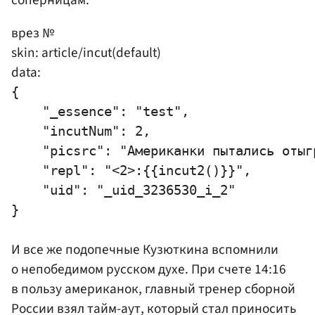
врез №
skin: article/incut(default)
data:
{

    "_essence": "test",

    "incutNum": 2,

    "picsrc": "Американки пытались отыгр
    "repl": "<2>:{{incut2()}}",

    "uid": "_uid_3236530_i_2"

И все же подопечные Кузюткина вспомнили
о непобедимом русском духе. При счете 14:16
в пользу американок, главный тренер сборной
России взял тайм-аут, который стал приносить