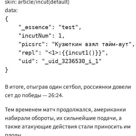
skin: article/incut(default)
data:
{

    "_essence": "test",

    "incutNum": 1,

    "picsrc": "Кузюткин взял тайм-аут",

    "repl": "<1>:{{incut1()}}",

    "uid": "_uid_3236530_i_1"

В итоге, отыграв один сетбол, россиянки довели
сет до победы — 26:24.
Тем временем матч продолжался, американки
набирали обороты, их сильнейшие подачи, а
также атакующие действия стали приносить им
плоды.