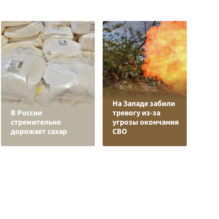
На Западе забили
К
В России
тревогу из-за
Л
стремительно
угрозы окончания
К
дорожает сахар
СВО
с