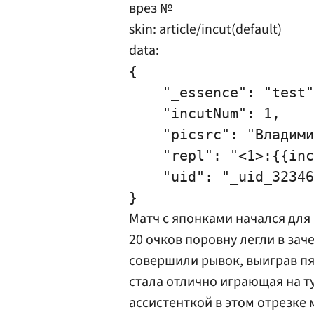
врез №
skin: article/incut(default)
data:
{

    "_essence": "test"
    "incutNum": 1,

    "picsrc": "Владими
    "repl": "<1>:{{inc
    "uid": "_uid_32346
Матч с японками начался для
20 очков поровну легли в за
совершили рывок, выиграв пя
стала отлично играющая на 
ассистенткой в этом отрезке 