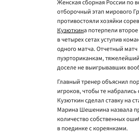
Женская сборная России по в
отборочный этап мирового Гр
противостояли хозяйки соре
Кузюткин
а потерпели второе
в четырех сетах уступив кома
одного матча. Отчетный матч
пуэрториканкам, тяжелейший 
доселе не выигрывавших воо
Главный тренер объяснил по
игроков, чтобы те набрались 
Кузюткин сделал ставку на с
Марина Шешенина назвала п
количество собственных оши
в поединке с кореянками.