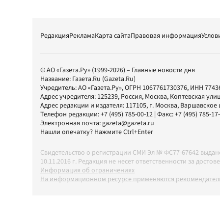
Редакция
Реклама
Карта сайта
Правовая информация
Услов
© АО «Газета.Ру» (1999-2026) – Главные новости дня
Название:
Газета.Ru
(Gazeta.Ru)
Учредитель:
АО «Газета.Ру»
, ОГРН 1067761730376, ИНН 7743
Адрес учредителя: 125239, Россия, Москва, Коптевская улиц
Адрес редакции и издателя:
117105
, г.
Москва
,
Варшавское шо
Телефон редакции:
+7 (495) 785-00-12
| Факс:
+7 (495) 785-17
Электронная почта:
gazeta@gazeta.ru
Нашли опечатку? Нажмите Ctrl+Enter
Свидетельство о регистрации СМИ Эл № ФС77-67642 выда
10.11.2016 г. Редакция не несет ответственности за дос
Информация об ограничениях
На информационном ресурсе применяются рекомендатель