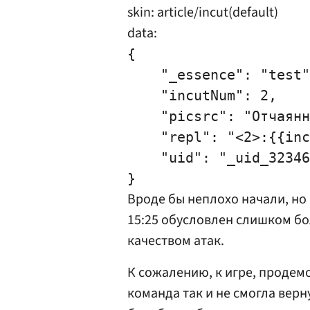
skin: article/incut(default)
data:
{

    "_essence": "test"
    "incutNum": 2,

    "picsrc": "Отчаянн
    "repl": "<2>:{{inc
    "uid": "_uid_32346
Вроде бы неплохо начали, но
15:25 обусловлен слишком б
качеством атак.
К сожалению, к игре, продем
команда так и не смогла верн