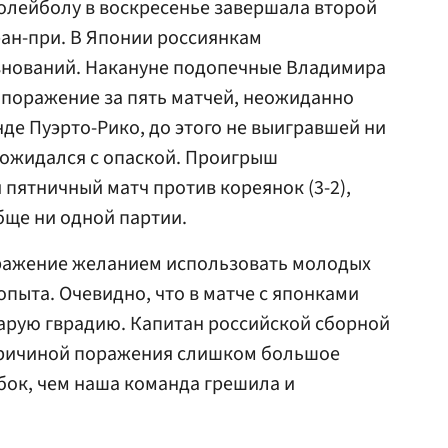
олейболу в воскресенье завершала второй
ан-при. В Японии россиянкам
внований. Накануне подопечные Владимира
 поражение за пять матчей, неожиданно
нде Пуэрто-Рико, до этого не выигравшей ни
 ожидался с опаской. Проигрыш
пятничный матч против кореянок (3-2),
бще ни одной партии.
ражение желанием использовать молодых
опыта. Очевидно, что в матче с японками
тарую гврадию. Капитан российской сборной
ричиной поражения слишком большое
бок, чем наша команда грешила и