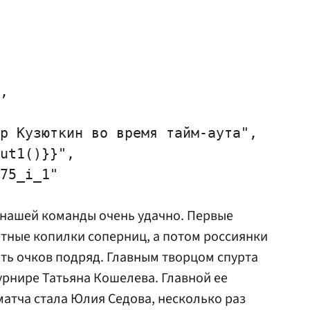
,

р Кузюткин во время тайм-аута",

ut1()}}",

75_i_1"

 нашей команды очень удачно. Первые
четные копилки соперниц, а потом россиянки
ть очков подряд. Главным творцом спурта
турнире
Татьяна Кошелева
. Главной ее
матча стала
Юлия Седова
, несколько раз