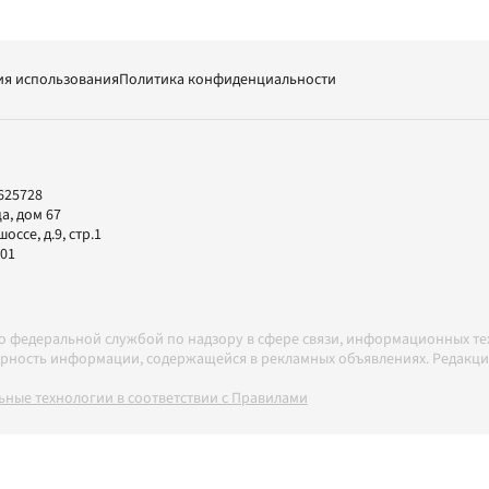
ия использования
Политика конфиденциальности
625728
а, дом 67
ссе, д.9, стр.1
-01
но федеральной службой по надзору в сфере связи, информационных т
товерность информации, содержащейся в рекламных объявлениях. Редак
ные технологии в соответствии с Правилами