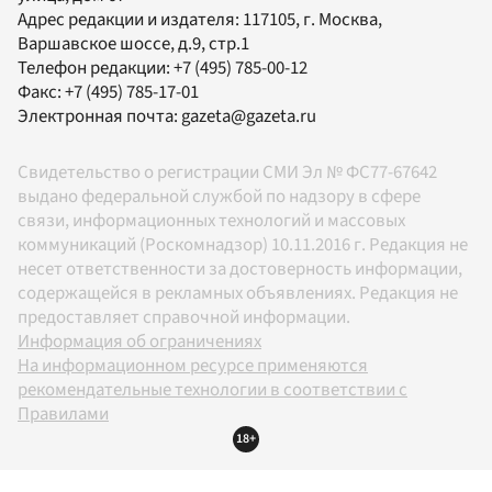
Адрес редакции и издателя:
117105
, г.
Москва
,
Варшавское шоссе, д.9, стр.1
Телефон редакции:
+7 (495) 785-00-12
Факс:
+7 (495) 785-17-01
Электронная почта:
gazeta@gazeta.ru
Свидетельство о регистрации СМИ Эл № ФС77-67642
выдано федеральной службой по надзору в сфере
связи, информационных технологий и массовых
коммуникаций (Роскомнадзор) 10.11.2016 г. Редакция не
несет ответственности за достоверность информации,
содержащейся в рекламных объявлениях. Редакция не
предоставляет справочной информации.
Информация об ограничениях
На информационном ресурсе применяются
рекомендательные технологии в соответствии с
Правилами
18+