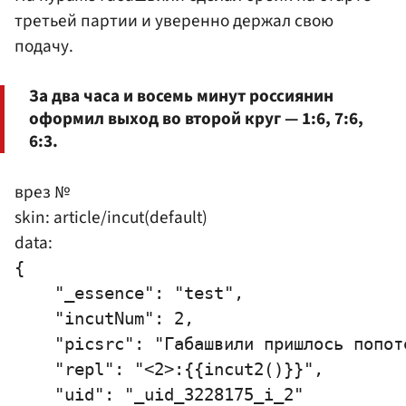
третьей партии и уверенно держал свою
подачу.
За два часа и восемь минут россиянин
оформил выход во второй круг — 1:6, 7:6,
6:3.
врез №
skin: article/incut(default)
data:
{

    "_essence": "test",

    "incutNum": 2,

    "picsrc": "Габашвили пришлось попоте
    "repl": "<2>:{{incut2()}}",

    "uid": "_uid_3228175_i_2"
