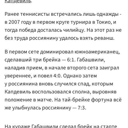
Капдевиль
.
Ранее теннисисты встречались лишь однажды -
в 2007 году в первом круге турнира в Токио, и
тогда победа досталась чилийцу. На этот раз не
без труда россиянину удалось взять реванш.
В первом сете доминировал южноамериканец,
сделавший три брейка — 6:1. Габашвили,
наладив прием, в начале второго сета заиграл
увереннее, и повел 4:0. Однако затем
у россиянина вновь случился спад, которым
Капдевиль воспользовался сполна, выровняв
положение в матче. На тай-брейке фортуна всё
же улыбнулась россиянину — 7:3.
На кураже Габашвили сделал брейк на старте