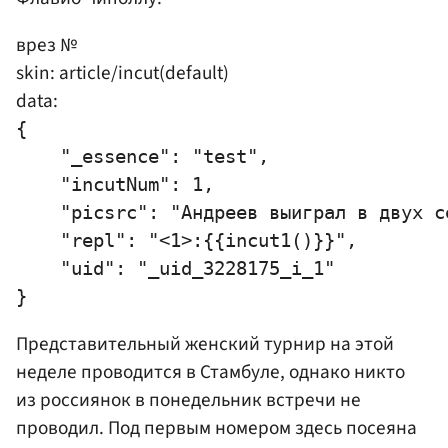
врез №
skin: article/incut(default)
data:
{

    "_essence": "test",

    "incutNum": 1,

    "picsrc": "Андреев выиграл в двух се
    "repl": "<1>:{{incut1()}}",

    "uid": "_uid_3228175_i_1"

Представительный женский турнир на этой
неделе проводится в Стамбуле, однако никто
из россиянок в понедельник встречи не
проводил. Под первым номером здесь посеяна