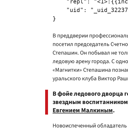
    "repl": "<1>:{{inc
    "uid": "_uid_32237
В преддверии профессиональ
посетил председатель
Счетно
Степашин
. Он побывал не тол
ледовую арену города. С одн
«Магнитки» Степашина позна
уральского клуба
Виктор Раш
В фойе ледового дворца г
звездным воспитанником
Евгением Малкиным
.
Новоиспеченный обладатель К