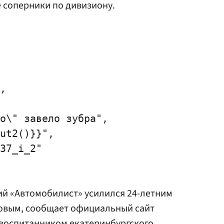
е соперники по дивизиону.
,

о\" завело зубра",

ut2()}}",

37_i_2"

ий «Автомобилист» усилился 24-летним
ковым
, сообщает официальный сайт
 воспитанником екатеринбургского