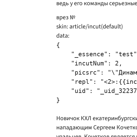
ведь у его команды серьезны
врез №
skin: article/incut(default)
data:
{

    "_essence": "test"
    "incutNum": 2,

    "picsrc": "\"Динам
    "repl": "<2>:{{inc
    "uid": "_uid_32237
Новичок КХЛ екатеринбургск
нападающим
Сергеем Кочет
уральцев. Кочетков является