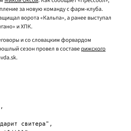
ом
Микой Оксой
. Как сообщает «Прессбол»,
упление за новую команду с фарм-клуба.
ащищал ворота «Кальпа», а ранее выступал
угано» и ХПК.
еговоры и со словацким форвардом
рошлый сезон провел в составе
рижского
vda.sk.
,

дарит свитера",
