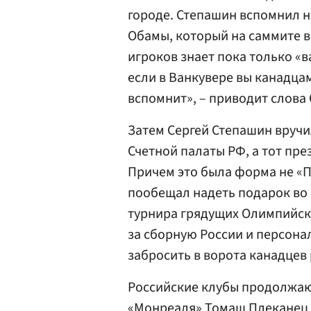
городе. Степашин вспомнил 
Обамы, который на саммите в 
игроков знает пока только «
если в Ванкувере вы канадца
вспомнит», – приводит слова
Затем Сергей Степашин вручи
Счетной палаты РФ, а тот пре
Причем это была форма не «П
пообещал надеть подарок во
турнира грядущих Олимпийски
за сборную России и персона
забросить в ворота канадце
Российские клубы продолжаю
«Монреаля»
Томаш Плеканец