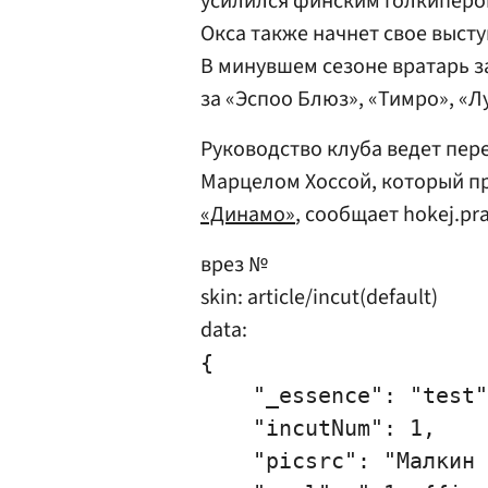
усилился финским голкипер
Окса также начнет свое выст
В минувшем сезоне вратарь з
за «Эспоо Блюз», «Тимро», «Л
Руководство клуба ведет пер
Марцелом Хоссой, который п
«Динамо»
, сообщает hokej.pra
врез №
skin: article/incut(default)
data:
{

    "_essence": "test"
    "incutNum": 1,

    "picsrc": "Малкин 