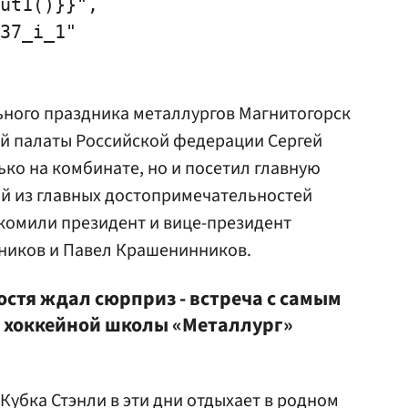
ut1()}}",

37_i_1"

ного праздника металлургов Магнитогорск
й палаты Российской федерации
Сергей
ько на комбинате, но и посетил главную
ой из главных достопримечательностей
комили президент и вице-президент
ников
и
Павел Крашенинников
.
остя ждал сюрприз - встреча с самым
 хоккейной школы «Металлург»
убка Стэнли в эти дни отдыхает в родном