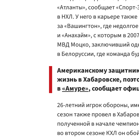
«Атланты», сообщает «Спорт-Э
в НХЛ. У него в карьере такж
за «Вашингтон», где недолгое
и «Анахайм», с которым в 200
МВД Моцко, заключивший одн
в Белоруссии, где команда бу
Американскому защитник
жизнь в Хабаровске, поэт
в
«Амуре»
, сообщает офи
26-летний игрок обороны, и
сезон также провел в Хабаров
полученной в начале чемпион
во втором сезоне КХЛ он обой