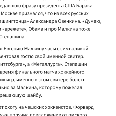
недавнюю фразу президента США Барака
Москве признался, что из всех русских
вашингтонца» Александра Овечкина. «Думаю,
м «врежете»,
Обама
и про Малкина тоже
 Степашина.
л Евгению Малкину часы с символикой
зентовал гостю свой именной свитер.
иттсбурга», а «Металлурга». Степашин
 время финального матча хоккейного
х игр, именно в этом свитере болеть
льно за Малкина, которому пожелал
в решающую шайбу.
т охоту на чешских хоккеистов. Форвард
уже получил предложение от омского