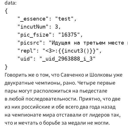
data:
{

    "_essence": "test",

    "incutNum": 3,

    "pic_fsize": "16375",

    "picsrc": "Идущая на третьем месте 
    "repl": "<3>:{{incut3()}}",

    "uid": "_uid_2963888_i_3"

Говорить же о том, что Савченко и Шолковы уже
двукратные чемпионы, рано. Четыре первые
пары могут расположиться на пьедестале
в любой последовательности. Приятно, что две
из них российские и обе всего два года назад
на чемпионате мира отставали от лидеров так,
что и мечтать о борьбе за медали не могли.