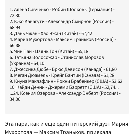
1. Алена Савченко - Робин Шолковы (Германия) -
72,30
2. Юко Кавагути - Александр Смирнов (Россия) -
68,94
3. Дань Чжан - Хао Чжан (Китай) - 67,42
4. Мария Мухортова - Максим Траньков (Россия) -
66,88
5. Чин Пан - Цзянь Тон (Китай) - 65,18
6. Татьяна Волосожар - Станислав Морозов
(Украина) - 64,10
7. Джессика Дюбе - Брюс Дэвисон (Канада) - 61,80
8. Меган Дюамель - Крейг Бантин (Канада) - 61,28
9. Киуна Маклафлин - Рокни Брабейкер (США) - 53,62
10. Кайди Денни - Джереми Барретт (США) - 52,74...
...24. Ксения Озерова - Александр Энберт (Россия) -
34,06
Эта пара, как и еще один питерский дуэт Мария
Мухортова — Максим
Траньков
, приехала