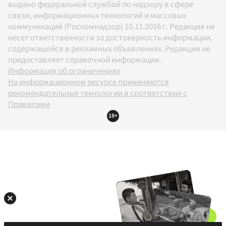
выдано федеральной службой по надзору в сфере
связи, информационных технологий и массовых
коммуникаций (Роскомнадзор) 10.11.2016 г. Редакция не
несет ответственности за достоверность информации,
содержащейся в рекламных объявлениях. Редакция не
предоставляет справочной информации.
Информация об ограничениях
На информационном ресурсе применяются
рекомендательные технологии в соответствии с
Правилами
18+