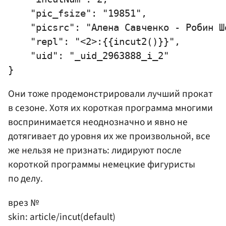
    "pic_fsize": "19851",

    "picsrc": "Алена Савченко - Робин Шо
    "repl": "<2>:{{incut2()}}",

    "uid": "_uid_2963888_i_2"

Они тоже продемонстрировали лучший прокат
в сезоне. Хотя их короткая программа многими
воспринимается неоднозначно и явно не
дотягивает до уровня их же произвольной, все
же нельзя не признать: лидируют после
короткой программы немецкие фигуристы
по делу.
врез №
skin: article/incut(default)