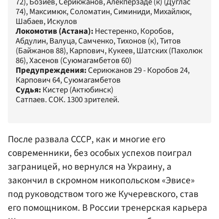
72), Бозиев, Серикжанов, Алекперзаде (к) (Дуглас
74), Максимюк, Соломатин, Симиниди, Михайлюк,
Шабаев, Искулов
Локомотив (Астана):
Нестеренко, Коробов,
Абдулин, Валуца, Самченко, Тихонов (к), Титов
(Байжанов 88), Карпович, Кукеев, Шатских (Пахолюк
86), Хасенов (Суюмагамбетов 60)
Предупреждения:
Серикжанов 29 - Коробов 24,
Карпович 64, Суюмагамбетов
Судья:
Кистер (Актюбинск)
Сатпаев. СОК. 1300 зрителей.
После развала СССР, как и многие его
современники, без особых успехов поиграл
заграницей, но вернулся на Украину, а
закончил в скромном никопольском «Эвисе»
под руководством того же Кучеревского, став
его помощником. В России тренерская карьера