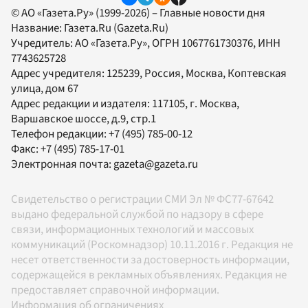
© АО «Газета.Ру» (1999-2026) – Главные новости дня
Название:
Газета.Ru
(Gazeta.Ru)
Учредитель:
АО «Газета.Ру»
, ОГРН 1067761730376, ИНН
7743625728
Адрес учредителя: 125239, Россия, Москва, Коптевская
улица, дом 67
Адрес редакции и издателя:
117105
, г.
Москва
,
Варшавское шоссе, д.9, стр.1
Телефон редакции:
+7 (495) 785-00-12
Факс:
+7 (495) 785-17-01
Электронная почта:
gazeta@gazeta.ru
Свидетельство о регистрации СМИ Эл № ФС77-67642
выдано федеральной службой по надзору в сфере
связи, информационных технологий и массовых
коммуникаций (Роскомнадзор) 10.11.2016 г. Редакция не
несет ответственности за достоверность информации,
содержащейся в рекламных объявлениях. Редакция не
предоставляет справочной информации.
Информация об ограничениях