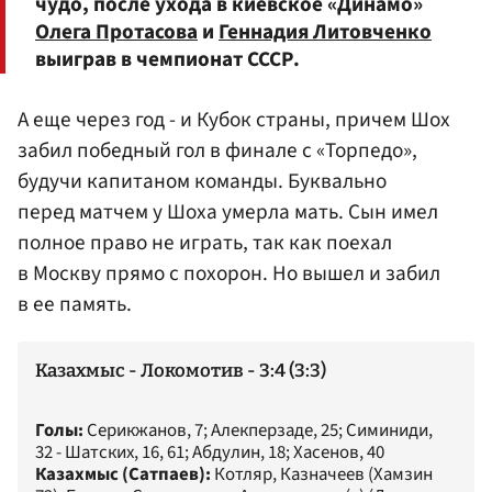
чудо, после ухода в киевское «Динамо»
Олега Протасова
и
Геннадия Литовченко
выиграв в чемпионат СССР.
А еще через год - и Кубок страны, причем Шох
забил победный гол в финале с «Торпедо»,
будучи капитаном команды. Буквально
перед матчем у Шоха умерла мать. Сын имел
полное право не играть, так как поехал
в Москву прямо с похорон. Но вышел и забил
в ее память.
Казахмыс - Локомотив - 3:4 (3:3)
Голы:
Серикжанов, 7; Алекперзаде, 25; Симиниди,
32 - Шатских, 16, 61; Абдулин, 18; Хасенов, 40
Казахмыс (Сатпаев):
Котляр, Казначеев (Хамзин