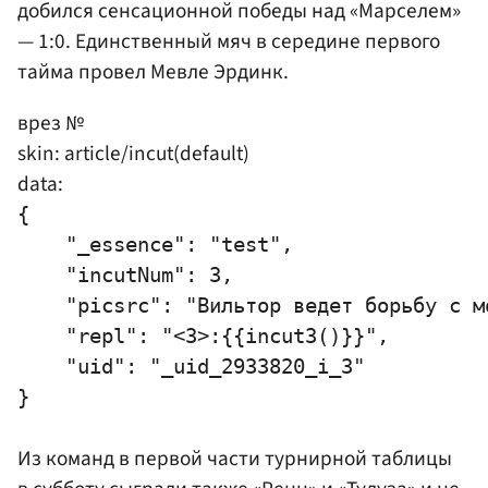
добился сенсационной победы над «Марселем»
— 1:0. Единственный мяч в середине первого
тайма провел Мевле Эрдинк.
врез №
skin: article/incut(default)
data:
{

    "_essence": "test",

    "incutNum": 3,

    "picsrc": "Вильтор ведет борьбу с мо
    "repl": "<3>:{{incut3()}}",

    "uid": "_uid_2933820_i_3"

Из команд в первой части турнирной таблицы