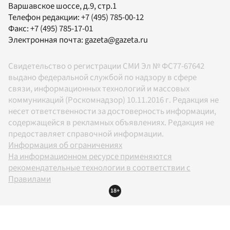
Варшавское шоссе, д.9, стр.1
Телефон редакции:
+7 (495) 785-00-12
Факс:
+7 (495) 785-17-01
Электронная почта:
gazeta@gazeta.ru
Свидетельство о регистрации СМИ Эл № ФС77-67642
выдано федеральной службой по надзору в сфере
связи, информационных технологий и массовых
коммуникаций (Роскомнадзор) 10.11.2016 г. Редакция не
несет ответственности за достоверность информации,
содержащейся в рекламных объявлениях. Редакция не
предоставляет справочной информации.
Информация об ограничениях
На информационном ресурсе применяются
рекомендательные технологии в соответствии с
Правилами
18+