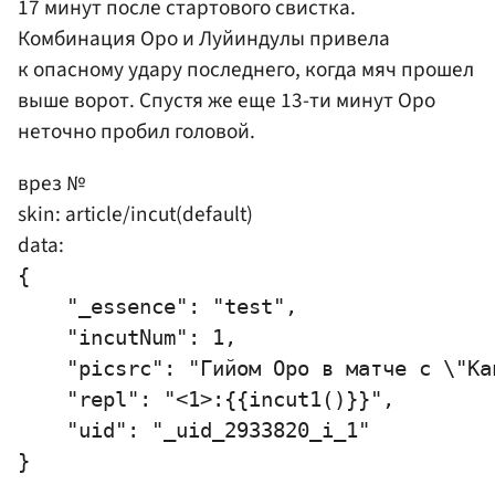
17 минут после стартового свистка.
Комбинация Оро и Луйиндулы привела
к опасному удару последнего, когда мяч прошел
выше ворот. Спустя же еще 13-ти минут Оро
неточно пробил головой.
врез №
skin: article/incut(default)
data:
{

    "_essence": "test",

    "incutNum": 1,

    "picsrc": "Гийом Оро в матче с \"Ка
    "repl": "<1>:{{incut1()}}",

    "uid": "_uid_2933820_i_1"
