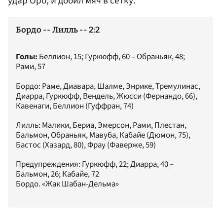
удар Оро, и добил мяч в сетку.
Бордо -- Лилль -- 2:2
Голы:
Беллион, 15; Гуркюфф, 60 – Обраньяк, 48;
Рами, 57
Бордо: Раме, Диавара, Шалме, Энрике, Тремулинас,
Диарра, Гуркюфф, Вендель, Жюсси (Фернандо, 66),
Кавенаги, Беллион (Гуффран, 74)
Лилль: Малики, Бериа, Эмерсон, Рами, Плестан,
Бальмон, Обраньяк, Мавуба, Кабайе (Дюмон, 75),
Бастос (Хазард, 80), Фрау (Фаверже, 59)
Предупреждения: Гуркюфф, 22; Диарра, 40 –
Бальмон, 26; Кабайе, 72
Бордо. «Жак Шабан-Дельма»