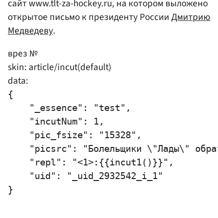
сайт www.tlt-za-hockey.ru, на котором выложено
открытое письмо к президенту России
Дмитрию
Медведеву
.
врез №
skin: article/incut(default)
data:
{

    "_essence": "test",

    "incutNum": 1,

    "pic_fsize": "15328",

    "picsrc": "Болельщики \"Лады\" обра
    "repl": "<1>:{{incut1()}}",

    "uid": "_uid_2932542_i_1"
