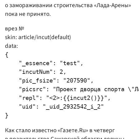
о замораживании строительства «Лада-Арены»
пока не принято.
врез №
skin: article/incut(default)
data:
{

    "_essence": "test",

    "incutNum": 2,

    "pic_fsize": "207590",

    "picsrc": "Проект дворца спорта \"Л
    "repl": "<2>:{{incut2()}}",

    "uid": "_uid_2932542_i_2"

Как стало известно «Газете.Ru» в четверг
в правительстве Самарской области должны