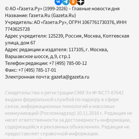
© АО «Газета.Ру» (1999-2026) – Главные новости дня
Название:
Газета.Ru
(Gazeta.Ru)
Учредитель:
АО «Газета.Ру»
, ОГРН 1067761730376, ИНН
7743625728
Адрес учредителя: 125239, Россия, Москва, Коптевская
улица, дом 67
Адрес редакции и издателя:
117105
, г.
Москва
,
Варшавское шоссе, д.9, стр.1
Телефон редакции:
+7 (495) 785-00-12
Факс:
+7 (495) 785-17-01
Электронная почта:
gazeta@gazeta.ru
Свидетельство о регистрации СМИ Эл № ФС77-67642
выдано федеральной службой по надзору в сфере
связи, информационных технологий и массовых
коммуникаций (Роскомнадзор) 10.11.2016 г. Редакция не
несет ответственности за достоверность информации,
содержащейся в рекламных объявлениях. Редакция не
предоставляет справочной информации.