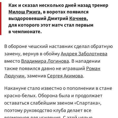
Как и сказал несколько дней назад тренер
Милош Ржига
, в воротах появился
выздоровевший Дмитрий
Кочнев
,
для которого этот матч стал первым
в чемпионате.
В обороне чешский наставник сделал обратную
замену, вернув в обойму
Андрея Заболотнева
вместо
Владимира Логинова
. В нападении
также появился давно не игравший
Роман
Людучин
, заменив
Сергея Акимова
.
Накануне стало известно о пополнении в стане
красно-белых. Оборона была и продолжает
оставаться слабейшим звеном «Спартака»,
поэтому руководство клуба делает все
возможное для усиления. С этой целью