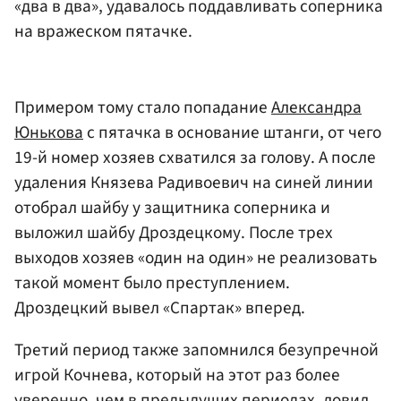
«два в два», удавалось поддавливать соперника
на вражеском пятачке.
Примером тому стало попадание
Александра
Юнькова
с пятачка в основание штанги, от чего
19-й номер хозяев схватился за голову. А после
удаления Князева Радивоевич на синей линии
отобрал шайбу у защитника соперника и
выложил шайбу Дроздецкому. После трех
выходов хозяев «один на один» не реализовать
такой момент было преступлением.
Дроздецкий вывел «Спартак» вперед.
Третий период также запомнился безупречной
игрой Кочнева, который на этот раз более
уверенно, чем в предыдущих периодах, ловил