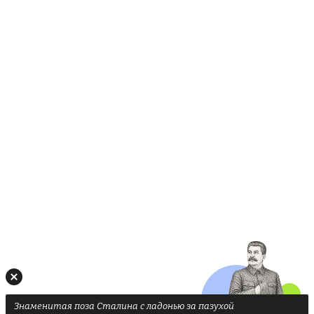
Знаменитая поза Сталина с ладонью за пазухой