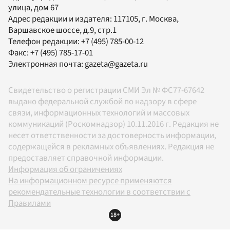
улица, дом 67
Адрес редакции и издателя:
117105
, г.
Москва
,
Варшавское шоссе, д.9, стр.1
Телефон редакции:
+7 (495) 785-00-12
Факс:
+7 (495) 785-17-01
Электронная почта:
gazeta@gazeta.ru
Свидетельство о регистрации СМИ Эл № ФС77-67642
выдано федеральной службой по надзору в сфере
связи, информационных технологий и массовых
коммуникаций (Роскомнадзор) 10.11.2016 г. Редакция не
несет ответственности за достоверность информации,
содержащейся в рекламных объявлениях. Редакция не
предоставляет справочной информации.
Информация об ограничениях
На информационном ресурсе применяются
рекомендательные технологии в соответствии с
Правилами
18+