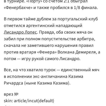
в турнире. «Порту» со счетом 2:1 обыграл
«Фенербахче» и также пробился в 1/8 финала.
В первом тайме дублем за португальский клуб
отметился аргентинский нападающий
Лисандро Лопес
. Правда, оба своих мяча он
забил при полном попустительстве арбитра,
сначала не заметившего нарушения правил
против вратаря «Фенера» Волкана Демиреля, а
потом — игру рукой самого Лисандро.
Все, на что хватило турок — единственный мяч
в исполнении экс-англичанина Казима
Ричардса (ныне Казима Казима).
врез №
skin: article/incut(default)