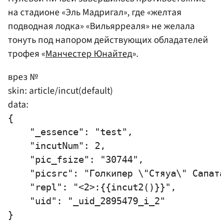
на стадионе «Эль Мадригал», где «желтая
подводная лодка» «Вильярреаля» не желала
тонуть под напором действующих обладателей
трофея «
Манчестер Юнайтед
».
врез №
skin: article/incut(default)
data:
{

    "_essence": "test",

    "incutNum": 2,

    "pic_fsize": "30744",

    "picsrc": "Голкипер \"Стяуа\" Сапат
    "repl": "<2>:{{incut2()}}",

    "uid": "_uid_2895479_i_2"
