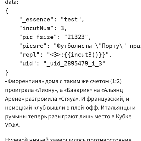
data:
{

    "_essence": "test",

    "incutNum": 3,

    "pic_fsize": "21323",

    "picsrc": "Футболисты \"Порту\" пра
    "repl": "<3>:{{incut3()}}",

    "uid": "_uid_2895479_i_3"

«Фиорентина» дома с таким же счетом (1:2)
проиграла «Лиону», а «Бавария» на «Альянц
Арене» разгромила «Стяуа». И французский, и
немецкий клуб вышли в плей-офф. Итальянцы и
румыны теперь разыграют лишь место в Кубке
УЕФА
.
Нулевой ничьей завершилось противостояние