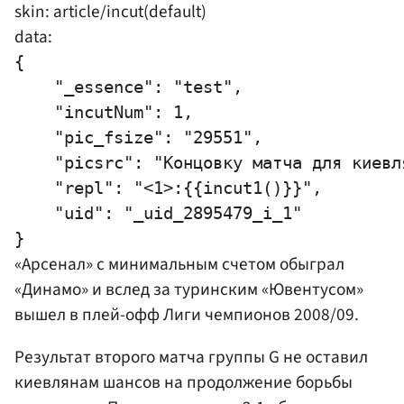
skin: article/incut(default)
data:
{

    "_essence": "test",

    "incutNum": 1,

    "pic_fsize": "29551",

    "picsrc": "Концовку матча для киевл
    "repl": "<1>:{{incut1()}}",

    "uid": "_uid_2895479_i_1"

«Арсенал» с минимальным счетом обыграл
«Динамо» и вслед за туринским «Ювентусом»
вышел в плей-офф Лиги чемпионов 2008/09.
Результат второго матча группы G не оставил
киевлянам шансов на продолжение борьбы