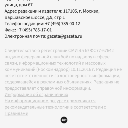
улица, дом 67
Адрес редакции и издателя:
117105
, г.
Москва
,
Варшавское шоссе, д.9, стр.1
Телефон редакции:
+7 (495) 785-00-12
Факс:
+7 (495) 785-17-01
Электронная почта:
gazeta@gazeta.ru
Свидетельство о регистрации СМИ Эл № ФС77-67642
выдано федеральной службой по надзору в сфере
связи, информационных технологий и массовых
коммуникаций (Роскомнадзор) 10.11.2016 г. Редакция не
несет ответственности за достоверность информации,
содержащейся в рекламных объявлениях. Редакция не
предоставляет справочной информации.
Информация об ограничениях
На информационном ресурсе применяются
рекомендательные технологии в соответствии с
Правилами
18+