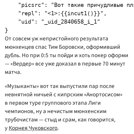
    "picsrc": "Вот такие причудливые пл
    "repl": "<1>:{{incut1()}}",

    "uid": "_uid_2840658_i_1"

От совсем уж непристойного результата
мюнхенцев спас
Тим Боровски
, оформивший
дубль. Но при 0:5 ты пойди и хоть покер оформи
— «Вердер» все уже доказал в первые 70 минут
матча.
«Музыканты» вот так выпустили пар после
невнятной ничьей с кипрским «Анортосисом»
в первом туре группового этапа Лиги
чемпионов, ну а нечистым мюнхенским
трубочистам — стыд и срам, как говорится,
у
Корнея Чуковского
.