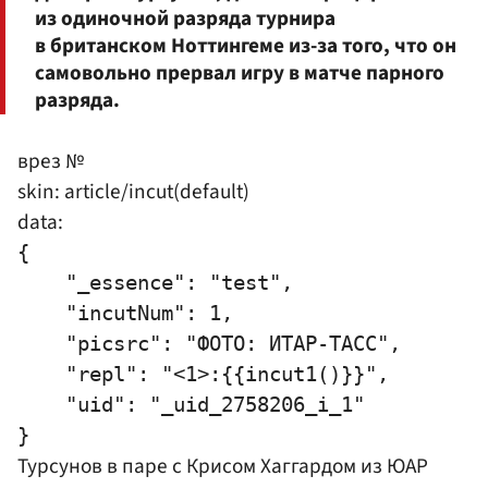
из одиночной разряда турнира
в британском Ноттингеме из-за того, что он
самовольно прервал игру в матче парного
разряда.
врез №
skin: article/incut(default)
data:
{

    "_essence": "test",

    "incutNum": 1,

    "picsrc": "ФОТО: ИТАР-ТАСС",

    "repl": "<1>:{{incut1()}}",

    "uid": "_uid_2758206_i_1"

Турсунов в паре с Крисом Хаггардом из ЮАР