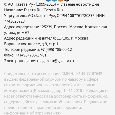
© АО «Газета.Ру» (1999-2026) – Главные новости дня
Название:
Газета.Ru
(Gazeta.Ru)
Учредитель:
АО «Газета.Ру»
, ОГРН 1067761730376, ИНН
7743625728
Адрес учредителя: 125239, Россия, Москва, Коптевская
улица, дом 67
Адрес редакции и издателя:
117105
, г.
Москва
,
Варшавское шоссе, д.9, стр.1
Телефон редакции:
+7 (495) 785-00-12
Факс:
+7 (495) 785-17-01
Электронная почта:
gazeta@gazeta.ru
Свидетельство о регистрации СМИ Эл № ФС77-67642
выдано федеральной службой по надзору в сфере
связи, информационных технологий и массовых
коммуникаций (Роскомнадзор) 10.11.2016 г. Редакция не
несет ответственности за достоверность информации,
содержащейся в рекламных объявлениях. Редакция не
предоставляет справочной информации.
Информация об ограничениях