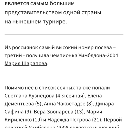
является самым большим
представительством одной страны
на нынешнем турнире.
Из россиянок самый высокий номер посева –
третий - получила чемпионка Уимблдона-2004
Мария Шарапова
.
Помимо нее в список сеяных также попали
Светлана Кузнецова
(4-я сеяная),
Елена
Дементьева
(5),
Анна Чакветадзе
(8),
Динара
Сафина
(9), Вера Звонарева (13),
Мария
Кириленко
(19) и
Надежда Петрова
(21). Первой
ракеткой Уимблдона-2008 является нынешний