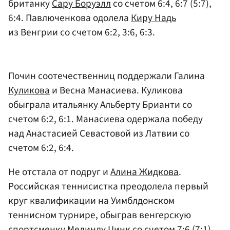
британку
Сару Боруэлл
со счетом 6:4, 6:7 (5:7),
6:4. Павлюченкова одолела
Киру Надь
из Венгрии со счетом 6:2, 3:6, 6:3.
Почин соотечественниц поддержали Галина
Куликова
и Весна Манасиева. Куликова
обыграла итальянку Альберту Брианти со
счетом 6:2, 6:1. Манасиева одержала победу
над Анастасией Севастовой из Латвии со
счетом 6:2, 6:4.
Не отстала от подруг и
Алина Жидкова
.
Российская теннисистка преодолела первый
круг квалификации на Уимблдонском
теннисном турнире, обыграв венгерскую
спортсменку
Мелинду Цинк
со счетом 7:6 (7:1),