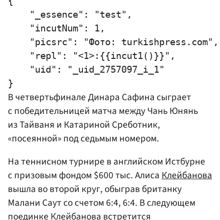
{

    "_essence": "test",

    "incutNum": 1,

    "picsrc": "Фото: turkishpress.com",

    "repl": "<1>:{{incut1()}}",

    "uid": "_uid_2757097_i_1"

В четвертьфинале Динара Сафина сыграет
с победительницей матча между Чань Юнянь
из Тайваня и
Катариной Среботник
,
«посеянной» под седьмым номером.
На теннисном турнире в английском Истбурне
с призовым фондом $600 тыс. Алиса
Клейбанова
вышла во второй круг, обыграв британку
Малани Саут со счетом 6:4, 6:4. В следующем
поединке Клейбанова встретится