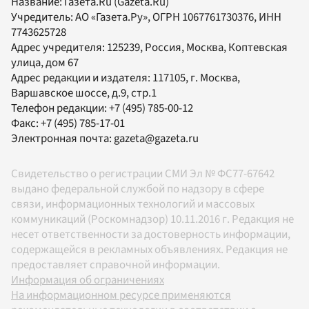
Название:
Газета.Ru
(Gazeta.Ru)
Учредитель:
АО «Газета.Ру»
, ОГРН 1067761730376, ИНН
7743625728
Адрес учредителя: 125239, Россия, Москва, Коптевская
улица, дом 67
Адрес редакции и издателя:
117105
, г.
Москва
,
Варшавское шоссе, д.9, стр.1
Телефон редакции:
+7 (495) 785-00-12
Факс:
+7 (495) 785-17-01
Электронная почта:
gazeta@gazeta.ru
Свидетельство о регистрации СМИ Эл № ФС77-67642
выдано федеральной службой по надзору в сфере
связи, информационных технологий и массовых
коммуникаций (Роскомнадзор) 10.11.2016 г. Редакция не
несет ответственности за достоверность информации,
содержащейся в рекламных объявлениях. Редакция не
предоставляет справочной информации.
Информация об ограничениях
На информационном ресурсе применяются