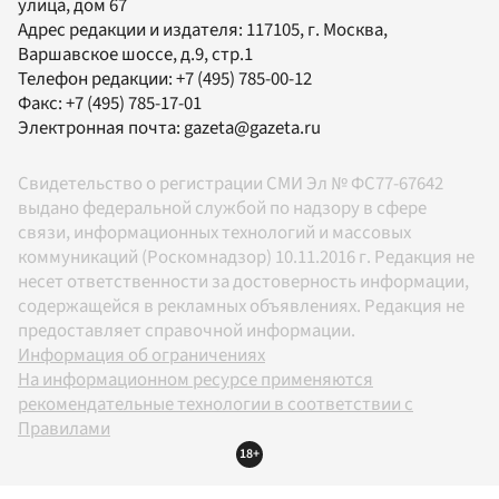
улица, дом 67
Адрес редакции и издателя:
117105
, г.
Москва
,
Варшавское шоссе, д.9, стр.1
Телефон редакции:
+7 (495) 785-00-12
Факс:
+7 (495) 785-17-01
Электронная почта:
gazeta@gazeta.ru
Свидетельство о регистрации СМИ Эл № ФС77-67642
выдано федеральной службой по надзору в сфере
связи, информационных технологий и массовых
коммуникаций (Роскомнадзор) 10.11.2016 г. Редакция не
несет ответственности за достоверность информации,
содержащейся в рекламных объявлениях. Редакция не
предоставляет справочной информации.
Информация об ограничениях
На информационном ресурсе применяются
рекомендательные технологии в соответствии с
Правилами
18+