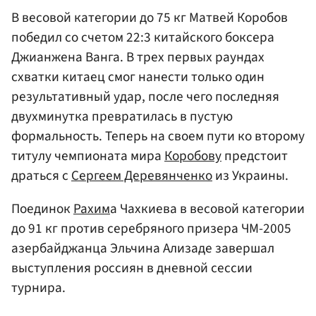
В весовой категории до 75 кг Матвей Коробов
победил со счетом 22:3 китайского боксера
Джианжена Ванга. В трех первых раундах
схватки китаец смог нанести только один
результативный удар, после чего последняя
двухминутка превратилась в пустую
формальность. Теперь на своем пути ко второму
титулу чемпионата мира
Коробову
предстоит
драться с
Сергеем Деревянченко
из Украины.
Поединок
Рахим
а Чахкиева в весовой категории
до 91 кг против серебряного призера ЧМ-2005
азербайджанца Эльчина Ализаде завершал
выступления россиян в дневной сессии
турнира.