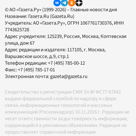
© АО «Газета.Ру» (1999-2026) – Главные новости дня
Название:
Газета.Ru
(Gazeta.Ru)
Учредитель:
АО «Газета.Ру»
, ОГРН 1067761730376, ИНН
7743625728
Адрес учредителя: 125239, Россия, Москва, Коптевская
улица, дом 67
Адрес редакции и издателя:
117105
, г.
Москва
,
Варшавское шоссе, д.9, стр.1
Телефон редакции:
+7 (495) 785-00-12
Факс:
+7 (495) 785-17-01
Электронная почта:
gazeta@gazeta.ru
Свидетельство о регистрации СМИ Эл № ФС77-67642
выдано федеральной службой по надзору в сфере
связи, информационных технологий и массовых
коммуникаций (Роскомнадзор) 10.11.2016 г. Редакция не
несет ответственности за достоверность информации,
содержащейся в рекламных объявлениях. Редакция не
предоставляет справочной информации.