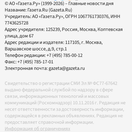
© АО «Газета.Ру» (1999-2026) – Главные новости дня
Название:
Газета.Ru
(Gazeta.Ru)
Учредитель:
АО «Газета.Ру»
, ОГРН 1067761730376, ИНН
7743625728
Адрес учредителя: 125239, Россия, Москва, Коптевская
улица, дом 67
Адрес редакции и издателя:
117105
, г.
Москва
,
Варшавское шоссе, д.9, стр.1
Телефон редакции:
+7 (495) 785-00-12
Факс:
+7 (495) 785-17-01
Электронная почта:
gazeta@gazeta.ru
Свидетельство о регистрации СМИ Эл № ФС77-67642
выдано федеральной службой по надзору в сфере
связи, информационных технологий и массовых
коммуникаций (Роскомнадзор) 10.11.2016 г. Редакция не
несет ответственности за достоверность информации,
содержащейся в рекламных объявлениях. Редакция не
предоставляет справочной информации.
Информация об ограничениях