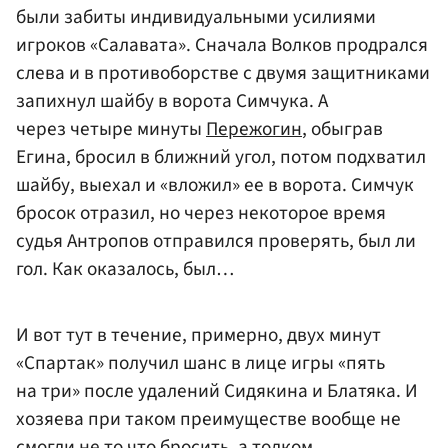
были забиты индивидуальными усилиями
игроков «Салавата». Сначала Волков продрался
слева и в противоборстве с двумя защитниками
запихнул шайбу в ворота Симчука. А
через четыре минуты
Пережогин
, обыграв
Егина, бросил в ближний угол, потом подхватил
шайбу, выехал и «вложил» ее в ворота. Симчук
бросок отразил, но через некоторое время
судья Антропов отправился проверять, был ли
гол. Как оказалось, был…
И вот тут в течение, примерно, двух минут
«Спартак» получил шанс в лице игры «пять
на три» после удалений Сидякина и Блатяка. И
хозяева при таком преимуществе вообще не
смогли не то что бросить, а толком