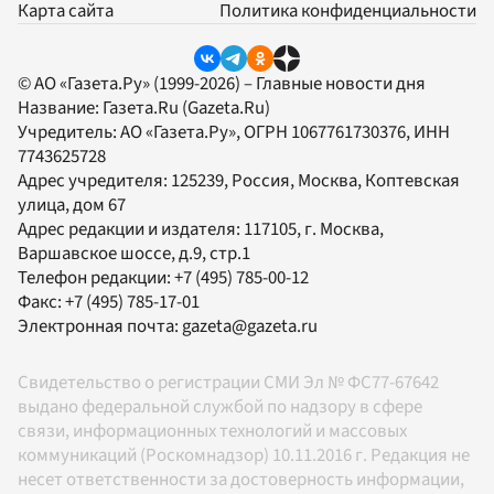
Карта сайта
Политика конфиденциальности
© АО «Газета.Ру» (1999-2026) – Главные новости дня
Название:
Газета.Ru
(Gazeta.Ru)
Учредитель:
АО «Газета.Ру»
, ОГРН 1067761730376, ИНН
7743625728
Адрес учредителя: 125239, Россия, Москва, Коптевская
улица, дом 67
Адрес редакции и издателя:
117105
, г.
Москва
,
Варшавское шоссе, д.9, стр.1
Телефон редакции:
+7 (495) 785-00-12
Факс:
+7 (495) 785-17-01
Электронная почта:
gazeta@gazeta.ru
Свидетельство о регистрации СМИ Эл № ФС77-67642
выдано федеральной службой по надзору в сфере
связи, информационных технологий и массовых
коммуникаций (Роскомнадзор) 10.11.2016 г. Редакция не
несет ответственности за достоверность информации,