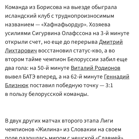
Команда из Борисова на выезде обыграла
исландский клуб с труднопроизносимым
названием — «Хафнафьордур». Хозяева
усилиями Сигурвина Олафссона на 3-й минуте
открыли счет, но еще до перерыва
Дмитрий
Лихтарович
восстановил статус-кво, а во
втором тайме чемпион Белоруссии забил еще
два гола: на 50-й минуте
Виталий Родионов
вывел БАТЭ вперед, а на 62-й минуте
Геннадий
Близнюк
поставил победную точку — 3:1
в пользу белорусской команды.
В двух других матчах второго этапа Лиги
чемпионов «Жилина» из Словакии на своем
поле разошлась миром с чешской «Славией»