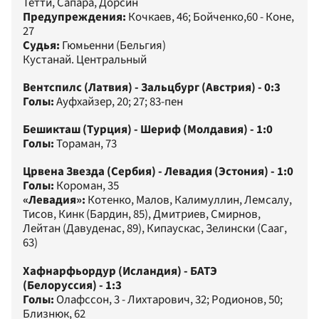
Тетти, Сапара, Дорсин
Предупреждения:
Кочкаев, 46; Бойченко,60 - Коне,
27
Судья:
Гюмьенни (Бельгия)
Кустанай. Центральный
Вентспилс (Латвия) - Зальцбург (Австрия) - 0:3
Голы:
Ауфхайзер, 20; 27; 83-пен
Бешикташ (Турция) - Шериф (Молдавия) - 1:0
Голы:
Тораман, 73
Црвена Звезда (Сербия) - Левадия (Эстония) - 1:0
Голы:
Короман, 35
«Левадия»:
Котенко, Малов, Калимуллин, Лемсалу,
Тисов, Кинк (Бардин, 85), Дмитриев, Смирнов,
Лейтан (Давуденас, 89), Кипаускас, Зелински (Сааг,
63)
Хафнарфьордур (Исландия) - БАТЭ
(Белоруссия) - 1:3
Голы:
Олафссон, 3 - Лихтарович, 32; Родионов, 50;
Близнюк, 62