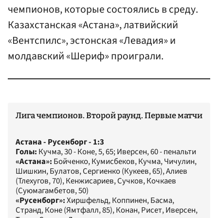
чемпионов, которые состоялись в среду.
Казахстанская «Астана», латвийский
«Вентспилс», эстонская «Левадия» и
молдавский «Шериф» проиграли.
Лига чемпионов. Второй раунд. Первые матчи
Астана - Русенборг - 1:3
Голы:
Кучма, 30 - Коне, 5, 65; Иверсен, 60 - пенальти
«Астана»:
Бойченко, Кумисбеков, Кучма, Чичулин,
Шишкин, Булатов, Сергиенко (Кукеев, 65), Алиев
(Тлехугов, 70), Кенжисариев, Сучков, Кочкаев
(Суюмагамбетов, 50)
«Русенборг»:
Хиршфельд, Коппинен, Басма,
Странд, Коне (Ямтфалл, 85), Конан, Рисет, Иверсен,