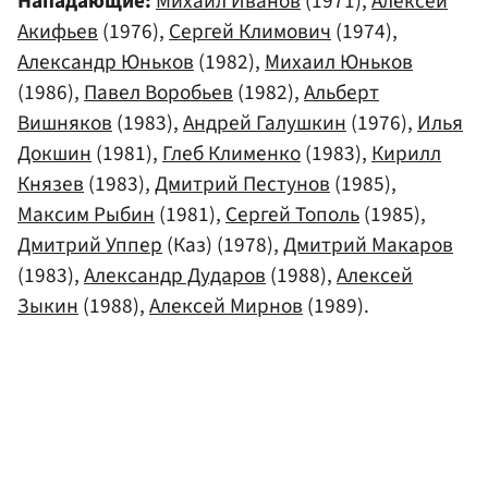
Нападающие:
Михаил Иванов
(1971),
Алексей
Акифьев
(1976),
Сергей Климович
(1974),
Александр Юньков
(1982),
Михаил Юньков
(1986),
Павел Воробьев
(1982),
Альберт
Вишняков
(1983),
Андрей Галушкин
(1976),
Илья
Докшин
(1981),
Глеб Клименко
(1983),
Кирилл
Князев
(1983),
Дмитрий Пестунов
(1985),
Максим Рыбин
(1981),
Сергей Тополь
(1985),
Дмитрий Уппер
(Каз) (1978),
Дмитрий Макаров
(1983),
Александр Дударов
(1988),
Алексей
Зыкин
(1988),
Алексей Мирнов
(1989).