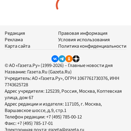
Редакция
Правовая информация
Реклама
Условия использования
Карта сайта
Политика конфиденциальности
© АО «Газета.Ру» (1999-2026) – Главные новости дня
Название:
Газета.Ru
(Gazeta.Ru)
Учредитель:
АО «Газета.Ру»
, ОГРН 1067761730376, ИНН
7743625728
Адрес учредителя: 125239, Россия, Москва, Коптевская
улица, дом 67
Адрес редакции и издателя:
117105
, г.
Москва
,
Варшавское шоссе, д.9, стр.1
Телефон редакции:
+7 (495) 785-00-12
Факс:
+7 (495) 785-17-01
Электронная почта:
gazeta@gazeta.ru