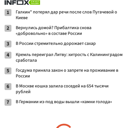
1
Галкин* потерял дар речи после слов Пугачевой о
Киеве
2
Вернулись домой? Прибалтика снова
«добровольно» в составе России
3
В России стремительно дорожает сахар
4
Кремль переиграл Литву: хитрость с Калининградом
сработала
5
Госдума приняла закон о запрете на проживание в
России
6
В Москве кошка залила соседей на 654 тысячи
рублей
7
В Германии из-под воды вышли «камни голода»