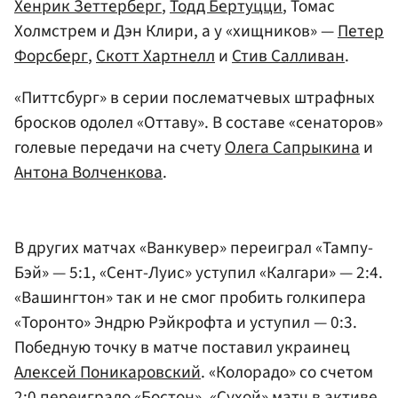
Хенрик Зеттерберг
,
Тодд Бертуцци
, Томас
Холмстрем и Дэн Клири, а у «хищников» —
Петер
Форсберг
,
Скотт Хартнелл
и
Стив Салливан
.
«Питтсбург» в серии послематчевых штрафных
бросков одолел «Оттаву». В составе «сенаторов»
голевые передачи на счету
Олега Сапрыкина
и
Антона Волченкова
.
В других матчах «Ванкувер» переиграл «Тампу-
Бэй» — 5:1, «Сент-Луис» уступил «Калгари» — 2:4.
«Вашингтон» так и не смог пробить голкипера
«Торонто» Эндрю Рэйкрофта и уступил — 0:3.
Победную точку в матче поставил украинец
Алексей Поникаровский
. «Колорадо» со счетом
2:0 переиграло «Бостон».
«Сухой»
матч в активе