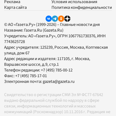
Реклама
Условия использования
Карта сайта
Политика конфиденциальности
© АО «Газета.Ру» (1999-2026) – Главные новости дня
Название:
Газета.Ru
(Gazeta.Ru)
Учредитель:
АО «Газета.Ру»
, ОГРН 1067761730376, ИНН
7743625728
Адрес учредителя: 125239, Россия, Москва, Коптевская
улица, дом 67
Адрес редакции и издателя:
117105
, г.
Москва
,
Варшавское шоссе, д.9, стр.1
Телефон редакции:
+7 (495) 785-00-12
Факс:
+7 (495) 785-17-01
Электронная почта:
gazeta@gazeta.ru
Свидетельство о регистрации СМИ Эл № ФС77-67642
выдано федеральной службой по надзору в сфере
связи, информационных технологий и массовых
коммуникаций (Роскомнадзор) 10.11.2016 г. Редакция не