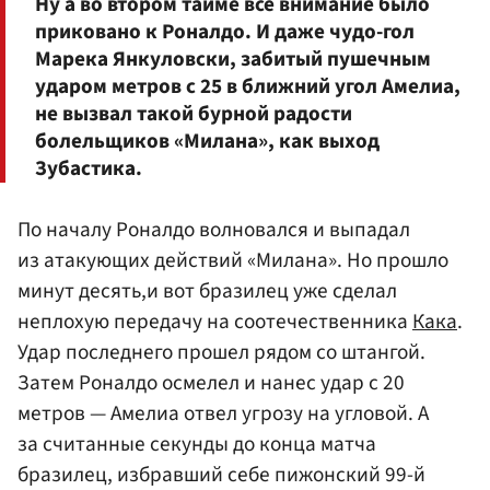
Ну а во втором тайме все внимание было
приковано к Роналдо. И даже чудо-гол
Марека Янкуловски, забитый пушечным
ударом метров с 25 в ближний угол Амелиа,
не вызвал такой бурной радости
болельщиков «Милана», как выход
Зубастика.
По началу Роналдо волновался и выпадал
из атакующих действий «Милана». Но прошло
минут десять,и вот бразилец уже сделал
неплохую передачу на соотечественника
Кака
.
Удар последнего прошел рядом со штангой.
Затем Роналдо осмелел и нанес удар с 20
метров — Амелиа отвел угрозу на угловой. А
за считанные секунды до конца матча
бразилец, избравший себе пижонский 99-й