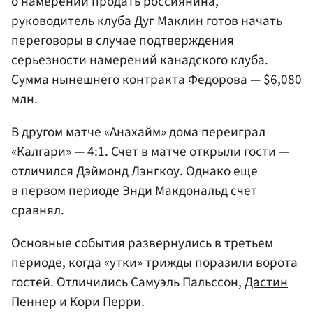
о намерении продать россиянина,
руководитель клуба Дуг Маклин готов начать
переговоры в случае подтверждения
серьезности намерений канадского клуба.
Сумма нынешнего контракта Федорова — $6,080
млн.
В другом матче «Анахайм» дома переиграл
«Калгари» — 4:1. Счет в матче открыли гости —
отличился Дэймонд Лэнгкоу. Однако еще
в первом периоде
Энди Макдональд
счет
сравнял.
Основные события развернулись в третьем
периоде, когда «утки» трижды поразили ворота
гостей. Отличились Самуэль Пальссон,
Дастин
Пеннер
и
Кори Перри
.