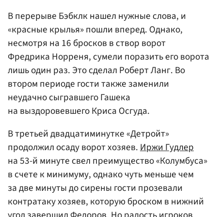
В перерыве Бэбклк нашел нужные слова, и
«красные крылья» пошли вперед. Однако,
несмотря на 16 бросков в створ ворот
Фредрика Норреня, сумели поразить его ворота
лишь один раз. Это сделал
Роберт Ланг
. Во
втором периоде гости также заменили
неудачно сыгравшего Гашека
на выздоровевшего
Криса Осгуда
.
В третьей двадцатиминутке «Детройт»
продолжил осаду ворот хозяев.
Иржи Гудлер
на 53-й минуте свел преимущество «Колумбуса»
в счете к минимуму, однако чуть меньше чем
за две минуты до сирены гости прозевали
контратаку хозяев, которую броском в нижний
угол завершил Федоров. Но радость игроков