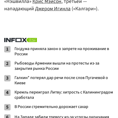
«Нэшвилла»
Крис Мэйсон
, третьей —
нападающий
Джером Игинла
(«Калгари»).
1
Госдума приняла закон о запрете на проживание в
России
2
Рыбоводы Армении вышли на протесты из-за
закрытия рынка России
3
Галкин* потерял дар речи после слов Пугачевой о
Киеве
4
Кремль переиграл Литву: хитрость с Калининградом
сработала
5
В России стремительно дорожает сахар
6
На Западе забили тревогу из-за угрозы окончания