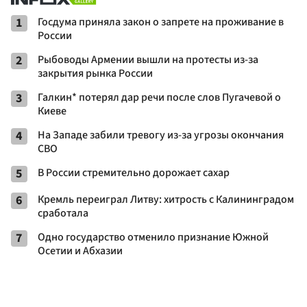
1
Госдума приняла закон о запрете на проживание в
России
2
Рыбоводы Армении вышли на протесты из-за
закрытия рынка России
3
Галкин* потерял дар речи после слов Пугачевой о
Киеве
4
На Западе забили тревогу из-за угрозы окончания
СВО
5
В России стремительно дорожает сахар
6
Кремль переиграл Литву: хитрость с Калининградом
сработала
7
Одно государство отменило признание Южной
Осетии и Абхазии