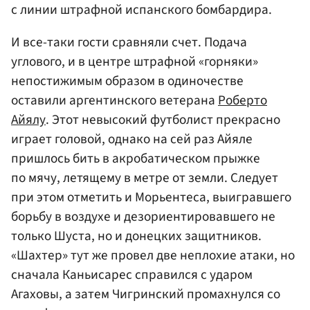
с линии штрафной испанского бомбардира.
И все-таки гости сравняли счет. Подача
углового, и в центре штрафной «горняки»
непостижимым образом в одиночестве
оставили аргентинского ветерана
Роберто
Айялу
. Этот невысокий футболист прекрасно
играет головой, однако на сей раз Айяле
пришлось бить в акробатическом прыжке
по мячу, летящему в метре от земли. Следует
при этом отметить и Морьентеса, выигравшего
борьбу в воздухе и дезориентировавшего не
только Шуста, но и донецких защитников.
«Шахтер» тут же провел две неплохие атаки, но
сначала Каньисарес справился с ударом
Агаховы, а затем Чигринский промахнулся со