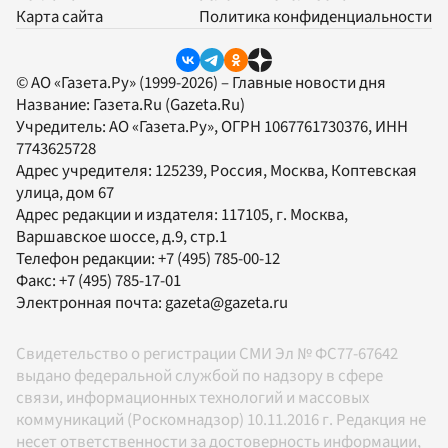
Карта сайта
Политика конфиденциальности
© АО «Газета.Ру» (1999-2026) – Главные новости дня
Название:
Газета.Ru
(Gazeta.Ru)
Учредитель:
АО «Газета.Ру»
, ОГРН 1067761730376, ИНН
7743625728
Адрес учредителя: 125239, Россия, Москва, Коптевская
улица, дом 67
Адрес редакции и издателя:
117105
, г.
Москва
,
Варшавское шоссе, д.9, стр.1
Телефон редакции:
+7 (495) 785-00-12
Факс:
+7 (495) 785-17-01
Электронная почта:
gazeta@gazeta.ru
Свидетельство о регистрации СМИ Эл № ФС77-67642
выдано федеральной службой по надзору в сфере
связи, информационных технологий и массовых
коммуникаций (Роскомнадзор) 10.11.2016 г. Редакция не
несет ответственности за достоверность информации,