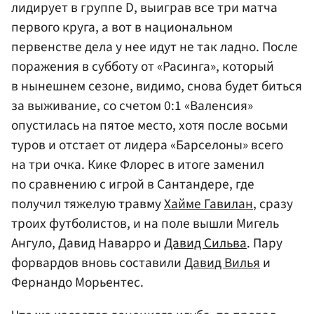
лидирует в группе D, выиграв все три матча
первого круга, а вот в национальном
первенстве дела у нее идут не так ладно. После
поражения в субботу от «Расинга», который
в нынешнем сезоне, видимо, снова будет биться
за выживание, со счетом 0:1 «Валенсия»
опустилась на пятое место, хотя после восьми
туров и отстает от лидера «Барселоны» всего
на три очка. Кике Флорес в итоге заменил
по сравнению с игрой в Сантандере, где
получил тяжелую травму
Хайме Гавилан
, сразу
троих футболистов, и на поле вышли Мигель
Ангуло, Давид Наварро и
Давид Сильва
. Пару
форвардов вновь составили
Давид Вилья
и
Фернандо Морьентес.