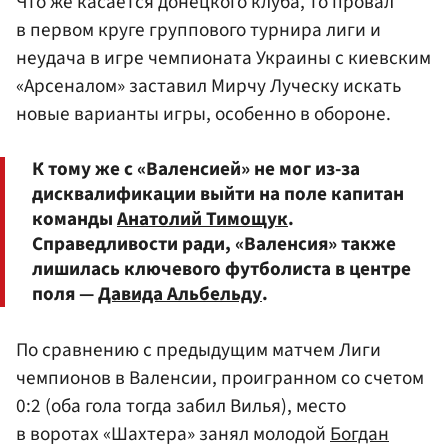
Что же касается донецкого клуба, то провал
в первом круге группового турнира лиги и
неудача в игре чемпионата Украины с киевским
«Арсеналом» заставил Мирчу Луческу искать
новые варианты игры, особенно в обороне.
К тому же с «Валенсией» не мог из-за
дисквалификации выйти на поле капитан
команды
Анатолий Тимощук
.
Справедливости ради, «Валенсия» также
лишилась ключевого футболиста в центре
поля —
Давида Альбельду
.
По сравнению с предыдущим матчем Лиги
чемпионов в Валенсии, проигранном со счетом
0:2 (оба гола тогда забил Вилья), место
в воротах «Шахтера» занял молодой
Богдан