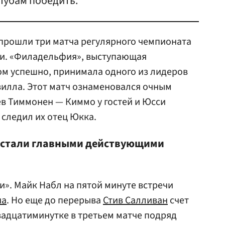
лубам победить.
прошли три матча регулярного чемпионата
и. «Филадельфия», выступающая
ом успешно, принимала одного из лидеров
илла. Этот матч ознаменовался очным
в Тиммонен — Киммо у гостей и Юсси
й следил их отец Юкка.
нь стали главными действующими
и». Майк Набл на пятой минуте встречи
на
. Но еще до перерыва
Стив Салливан
счет
двадцатиминутке в третьем матче подряд