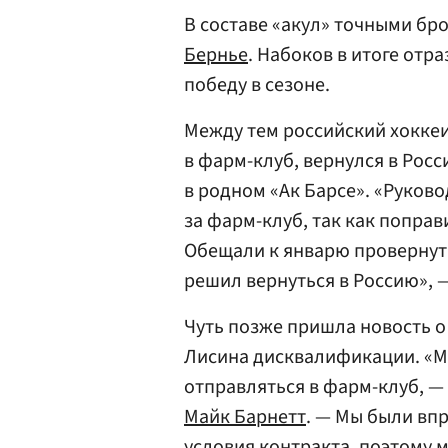
В составе «акул» точными бр
Бернье
. Набоков в итоге отр
победу в сезоне.
Между тем российский хокке
в фарм-клуб, вернулся в Рос
в родном «Ак Барсе». «Руково
за фарм-клуб, так как попра
Обещали к январю провернуть 
решил вернуться в Россию», 
Чуть позже пришла новость о
Лисина дисквалификации. «М
отправляться в фарм-клуб, 
Майк Барнетт
. — Мы были вп
условия контракта, поэтому 