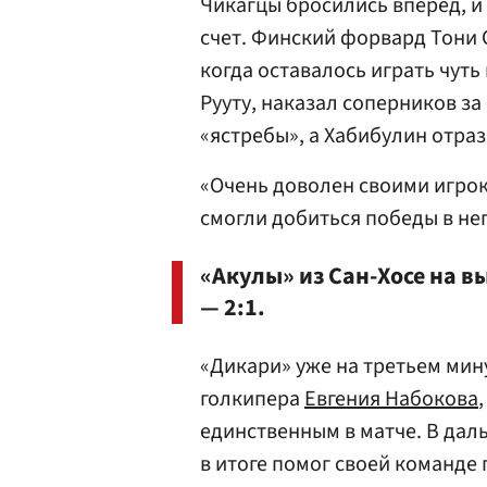
Чикагцы бросились вперед, и
счет. Финский форвард
Тони 
когда оставалось играть чуть
Рууту, наказал соперников за
«ястребы», а Хабибулин отраз
«Очень доволен своими игрок
смогли добиться победы в не
«Акулы» из Сан-Хосе на в
— 2:1.
«Дикари» уже на третьем мин
голкипера
Евгения Набокова
единственным в матче. В дал
в итоге помог своей команде 