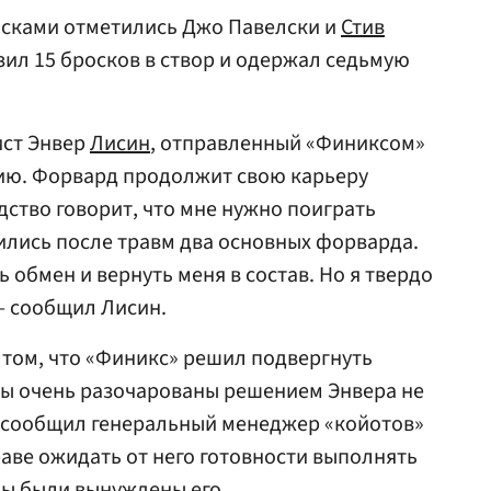
осками отметились Джо Павелски и
Стив
азил 15 бросков в створ и одержал седьмую
ист Энвер
Лисин
, отправленный «Финиксом»
сию. Форвард продолжит свою карьеру
дство говорит, что мне нужно поиграть
вились после травм два основных форварда.
обмен и вернуть меня в состав. Но я твердо
— сообщил Лисин.
 том, что «Финикс» решил подвергнуть
ы очень разочарованы решением Энвера не
— сообщил генеральный менеджер «койотов»
раве ожидать от него готовности выполнять
мы были вынуждены его