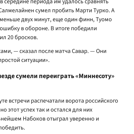
 в середине периода им удалось сравнять
Салмелайнен
сумел пробить
Марти Турко
. А
 меньше двух минут, еще один финн, Туомо
 ошибку в обороне. В итоге победили
ил 20 бросков.
ами, — сказал после матча Савар. — Они
простой ситуации».
ыезде сумели переиграть «Миннесоту»
уте встречи распечатали ворота российского
, но этот успех так и остался для них
ьнейшем Набоков отыграл уверенно и
победить.