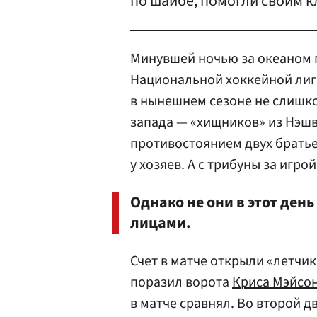
по шайбе, помогли своим к
Минувшей ночью за океаном 
Национальной хоккейной лиг
в нынешнем сезоне не слишк
запада — «хищников» из Нэшв
противостоянием двух братье
у хозяев. А с трибуны за игро
Однако не они в этот де
лицами.
Счет в матче открыли «летчик
поразил ворота
Криса Мэйсо
в матче сравнял. Во второй 