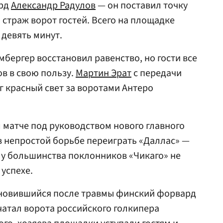
ард
Александр Радулов
— он поставил точку
 страж ворот гостей. Всего на площадке
 девять минут.
бергер восстановил равенство, но гости все
ов в свою пользу.
Мартин Эрат
с передачи
г красный свет за воротами Антеро
м матче под руководством нового главного
в непростой борьбе переиграть «Даллас» —
в у большинства поклонников «Чикаго» не
успехе.
ановившийся после травмы финский форвард
атал ворота российского голкипера