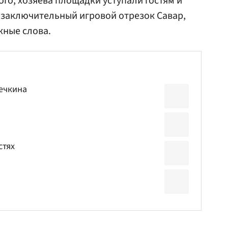
того, хозяева площадки уступали гостям и
а заключительный игровой отрезок Савар,
жные слова.
вечкина
стях