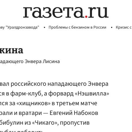
аву "Уралдронзавода"
Проблемы с бензином в России
Кризис с
лкина
падающего Энвера Лисина
вал российского нападающего Энвера
ся в фарм-клуб, а форвард «Нэшвилла»
ся за «хищников» в третьем матче
рали и вратари — Евгений Набоков
бибулин из «Чикаго», пропустив