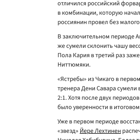
отличился российский форв
в комбинации, которую начал
россиянин провел без малого
В заключительном периоде Ам
же сумели склонить чашу вес
Пола Кария в третий раз заже
Ниттюмяки.
«Ястребы» из Чикаго в перво
тренера Дени Савара сумели 
2:1. Хотя после двух периодо
было уверенности в итоговом 
Уже в первом периоде восст
«звезд»
Йере Лехтинен
распеч