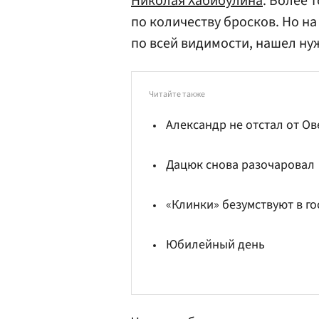
Николая Хабибулина
. Более 
по количеству бросков. Но н
по всей видимости, нашел ну
Читайте также
Александр не отстал от О
Дацюк снова разочаровал
«Клинки» безумствуют в го
Юбилейный день