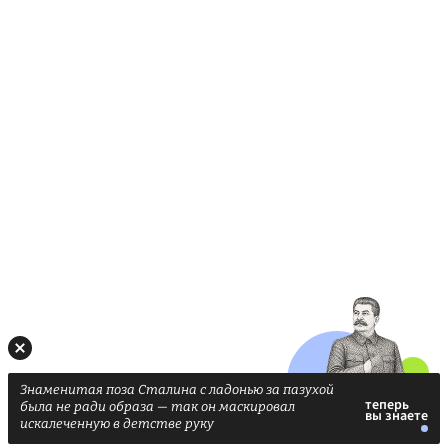
Знаменитая поза Сталина с ладонью за пазухой
была не ради образа — так он маскировал
искалеченную в детстве руку