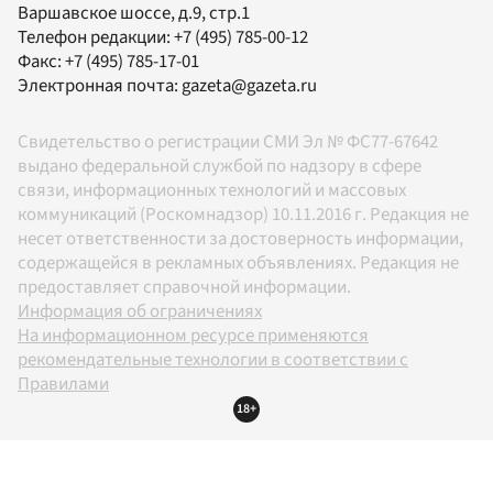
Варшавское шоссе, д.9, стр.1
Телефон редакции:
+7 (495) 785-00-12
Факс:
+7 (495) 785-17-01
Электронная почта:
gazeta@gazeta.ru
Свидетельство о регистрации СМИ Эл № ФС77-67642
выдано федеральной службой по надзору в сфере
связи, информационных технологий и массовых
коммуникаций (Роскомнадзор) 10.11.2016 г. Редакция не
несет ответственности за достоверность информации,
содержащейся в рекламных объявлениях. Редакция не
предоставляет справочной информации.
Информация об ограничениях
На информационном ресурсе применяются
рекомендательные технологии в соответствии с
Правилами
18+