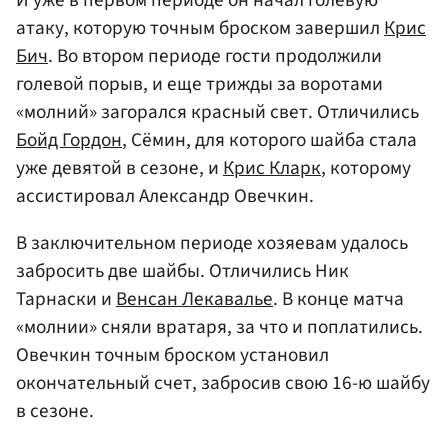
И уже в первом периоде он начал голевую
атаку, которую точным броском завершил
Крис
Бич
. Во втором периоде гости продолжили
голевой порыв, и еще трижды за воротами
«молний» загорался красный свет. Отличились
Бойд Гордон
, Сёмин, для которого шайба стала
уже девятой в сезоне, и
Крис Кларк
, которому
ассистировал Александр Овечкин.
В заключительном периоде хозяевам удалось
забросить две шайбы. Отличились Ник
Тарнаски и
Венсан Лекавалье
. В конце матча
«молнии» сняли вратаря, за что и поплатились.
Овечкин точным броском установил
окончательный счет, забросив свою 16-ю шайбу
в сезоне.