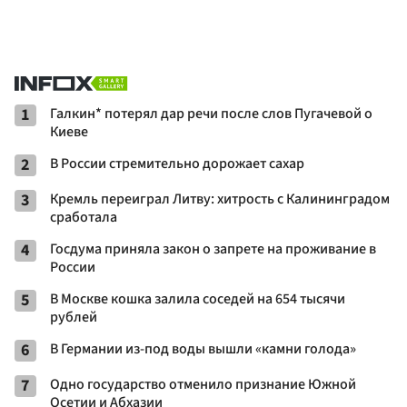
1
Галкин* потерял дар речи после слов Пугачевой о
Киеве
2
В России стремительно дорожает сахар
3
Кремль переиграл Литву: хитрость с Калининградом
сработала
4
Госдума приняла закон о запрете на проживание в
России
5
В Москве кошка залила соседей на 654 тысячи
рублей
6
В Германии из-под воды вышли «камни голода»
7
Одно государство отменило признание Южной
Осетии и Абхазии