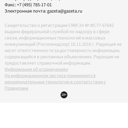
Факс:
+7 (495) 785-17-01
Электронная почта:
gazeta@gazeta.ru
Свидетельство о регистрации СМИ Эл № ФС77-67642
выдано федеральной службой по надзору в сфере
связи, информационных технологий и массовых
коммуникаций (Роскомнадзор) 10.11.2016 г. Редакция не
несет ответственности за достоверность информации,
содержащейся в рекламных объявлениях. Редакция не
предоставляет справочной информации.
Информация об ограничениях
На информационном ресурсе применяются
рекомендательные технологии в соответствии с
Правилами
18+