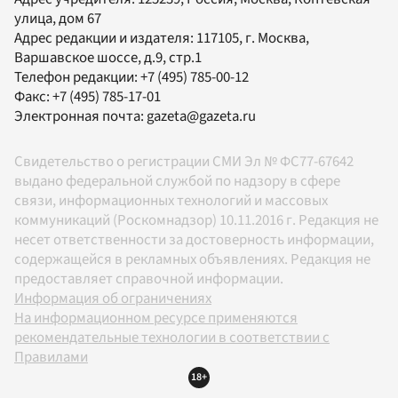
улица, дом 67
Адрес редакции и издателя:
117105
, г.
Москва
,
Варшавское шоссе, д.9, стр.1
Телефон редакции:
+7 (495) 785-00-12
Факс:
+7 (495) 785-17-01
Электронная почта:
gazeta@gazeta.ru
Свидетельство о регистрации СМИ Эл № ФС77-67642
выдано федеральной службой по надзору в сфере
связи, информационных технологий и массовых
коммуникаций (Роскомнадзор) 10.11.2016 г. Редакция не
несет ответственности за достоверность информации,
содержащейся в рекламных объявлениях. Редакция не
предоставляет справочной информации.
Информация об ограничениях
На информационном ресурсе применяются
рекомендательные технологии в соответствии с
Правилами
18+