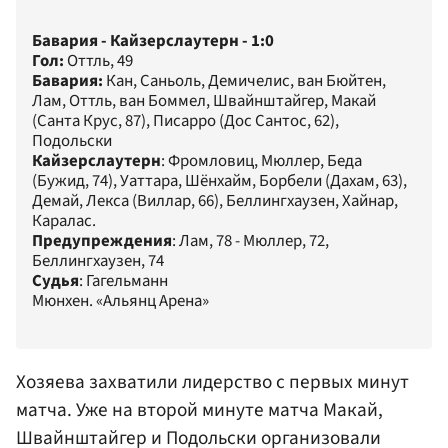
Бавария - Кайзерслаутерн - 1:0
Гол:
Оттль, 49
Бавария:
Кан, Саньоль, Демичелис, ван Бюйтен,
Лам, Оттль, ван Боммел, Швайнштайгер, Макай
(Санта Крус, 87), Писарро (Дос Сантос, 62),
Подольски
Кайзерслаутерн
: Фромловиц, Мюллер, Беда
(Бужид, 74), Уаттара, Шёнхайм, Борбели (Дахам, 63),
Демай, Лекса (Виллар, 66), Беллингхаузен, Хайнар,
Каралас.
Предупреждения
: Лам, 78 - Мюллер, 72,
Беллингхаузен, 74
Судья
: Гагельманн
Мюнхен. «Альянц Арена»
Хозяева захватили лидерство с первых минут
матча. Уже на второй минуте матча Макай,
Швайнштайгер и Подольски организовали