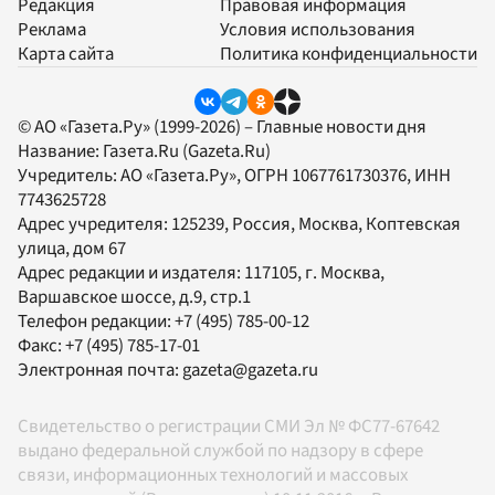
Редакция
Правовая информация
Реклама
Условия использования
Карта сайта
Политика конфиденциальности
© АО «Газета.Ру» (1999-2026) – Главные новости дня
Название:
Газета.Ru
(Gazeta.Ru)
Учредитель:
АО «Газета.Ру»
, ОГРН 1067761730376, ИНН
7743625728
Адрес учредителя: 125239, Россия, Москва, Коптевская
улица, дом 67
Адрес редакции и издателя:
117105
, г.
Москва
,
Варшавское шоссе, д.9, стр.1
Телефон редакции:
+7 (495) 785-00-12
Факс:
+7 (495) 785-17-01
Электронная почта:
gazeta@gazeta.ru
Свидетельство о регистрации СМИ Эл № ФС77-67642
выдано федеральной службой по надзору в сфере
связи, информационных технологий и массовых