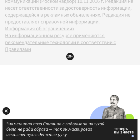
коммуникаций (Роскомнадзор) 10.11.2016 г. Редакция не
несет ответственности за достоверность информации,
содержащейся в рекламных объявлениях. Редакция не
предоставляет справочной информации.
Информация об ограничениях
На информационном ресурсе применяются
рекомендательные технологии в соответствии с
Правилами
18+
Знаменитая поза Сталина с ладонью за пазухой
была не ради образа — так он маскировал
искалеченную в детстве руку