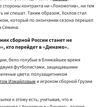
 стороны контракта ни «Локомотив», ни тем
ь не спешат. Таким образом, Хохлов стал
ом, который по окончании сезона перешел
а Семина.
ник сборной России станет не
», кто перейдет в «Динамо».
ии, бело-голубые в ближайшее время
е двумя футболистами, защищавшими
зеленые цвета: полузащитником
том Измайловым
и игроком сборной Грузии
ылки к этому есть, учитывая, что и
нникова
с Хохловым в «Динамо», долгое