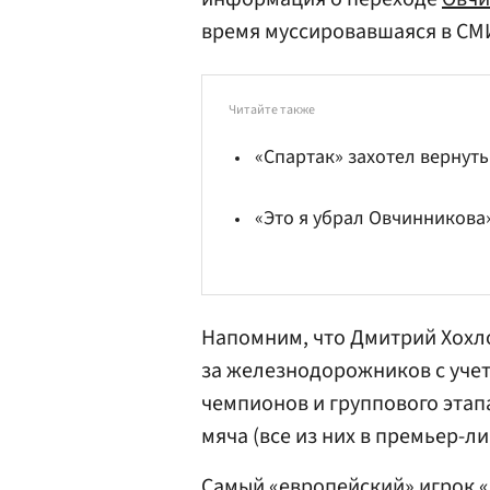
время муссировавшаяся в СМИ
Читайте также
«Спартак» захотел вернут
«Это я убрал Овчинникова
Напомним, что Дмитрий Хохл
за железнодорожников с уче
чемпионов и группового этап
мяча (все из них в премьер-ли
Самый «европейский» игрок 