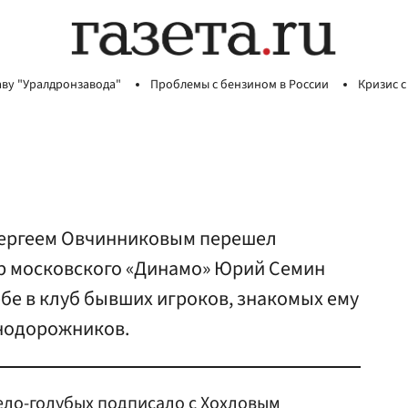
аву "Уралдронзавода"
Проблемы с бензином в России
Кризис с
Сергеем Овчинниковым перешел
ер московского «Динамо» Юрий Семин
бе в клуб бывших игроков, знакомых ему
нодорожников.
ело-голубых подписало с
Хохлов
ым