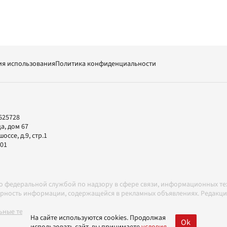
ия использования
Политика конфиденциальности
625728
а, дом 67
ссе, д.9, стр.1
-01
но федеральной службой по надзору в сфере связи, информационных т
товерность информации, содержащейся в рекламных объявлениях. Редак
ные технологии в соответствии с Правилами
На сайте используются cookies. Продолжая
Ok