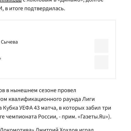
, в итоге подтвердилась.
ь Сычева
»
ов в нынешнем сезоне провел
том квалификационного раунда Лиги
а Кубка
УЕФА
43 матча, в которых забил три
ге чемпионата России, - прим. «Газеты.Ru»).
«Локомотива» Дмитрий Хохлов играл