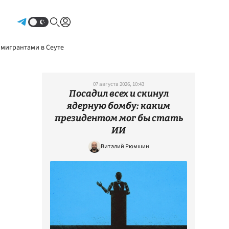
Авторизоваться
 мигрантами в Сеуте
07 августа 2026, 10:43
Посадил всех и скинул
ядерную бомбу: каким
президентом мог бы стать
ИИ
Виталий Рюмшин