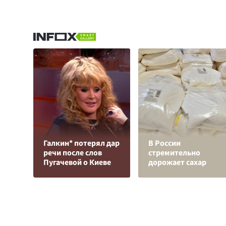
Галкин* потерял дар
В России
речи после слов
стремительно
Пугачевой о Киеве
дорожает сахар