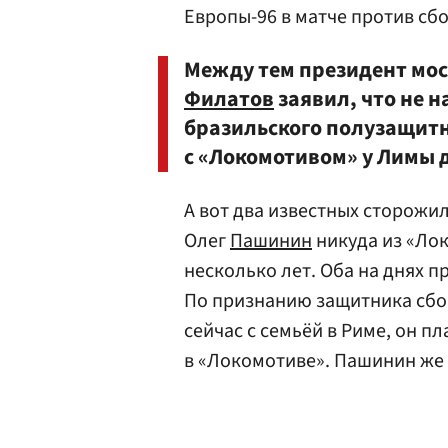
Европы-96 в матче против сб
Между тем президент мо
Филатов
заявил, что не 
бразильского полузащитн
с «Локомотивом» у Лимы д
А вот два известных сторож
Олег
Пашинин
никуда из «Лок
несколько лет. Оба на днях 
По признанию защитника сбо
сейчас с семьёй в Риме, он п
в «Локомотиве». Пашинин же 