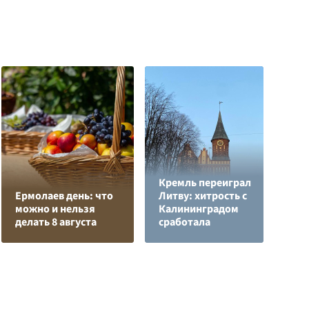
Кремль переиграл
Н
Ермолаев день: что
Литву: хитрость с
т
можно и нельзя
Калининградом
у
делать 8 августа
сработала
С