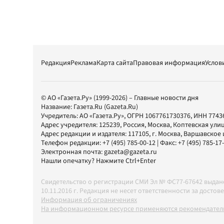
Редакция
Реклама
Карта сайта
Правовая информация
Услов
© АО «Газета.Ру» (1999-2026) – Главные новости дня
Название:
Газета.Ru
(Gazeta.Ru)
Учредитель:
АО «Газета.Ру»
, ОГРН 1067761730376, ИНН 7743
Адрес учредителя: 125239, Россия, Москва, Коптевская улиц
Адрес редакции и издателя:
117105
, г.
Москва
,
Варшавское шо
Телефон редакции:
+7 (495) 785-00-12
| Факс:
+7 (495) 785-17
Электронная почта:
gazeta@gazeta.ru
Нашли опечатку? Нажмите Ctrl+Enter
Свидетельство о регистрации СМИ Эл № ФС77-67642 выда
10.11.2016 г. Редакция не несет ответственности за дос
Информация об ограничениях
На информационном ресурсе применяются рекомендатель