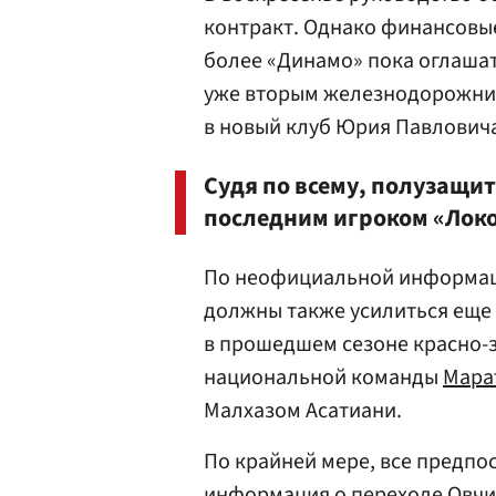
контракт. Однако финансовые
более «Динамо» пока оглашат
уже вторым железнодорожник
в новый клуб Юрия Павлович
Судя по всему, полузащит
последним игроком «Локо
По неофициальной информац
должны также усилиться ещ
в прошедшем сезоне красно-
национальной команды
Мара
Малхазом Асатиани.
По крайней мере, все предпос
информация о переходе
Овчи