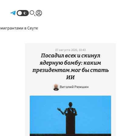
Авторизоваться
 мигрантами в Сеуте
07 августа 2026, 10:43
Посадил всех и скинул
ядерную бомбу: каким
президентом мог бы стать
ИИ
Виталий Рюмшин