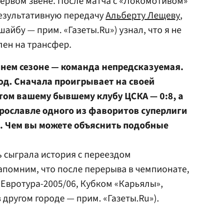
первом звене. После матча с «Локомотивом»
результативную передачу
Альберту Лещеву
,
йбу — прим. «Газеты.Ru») узнал, что я не
лен на трансфер.
нем сезоне — команда непредсказуемая.
олод. Сначала проигрывает на своей
том вашему бывшему клубу ЦСКА — 0:8, а
рославле одного из фаворитов суперлиги
. Чем вы можете объяснить подобные
 сыграла история с переездом
апомним, что после перерыва в чемпионате,
 Евротура-2005/06, Кубком «Карьялы»,
 другом городе — прим. «Газеты.Ru»).