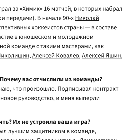
рал за «Химик» 16 матчей, в которых набрал
ри передачи). В начале 90-х
Николай
спективных хоккеистов страны — в составе
астие в юношеском и молодежном
дной команде с такими мастерами, как
Николишин
,
Алексей Ковалев
,
Алексей Яшин
,
 Почему вас отчислили из команды?
 знаю, что произошло. Подписывал контракт
новое руководство, и меня выперли
ить? Их не устроила ваша игра?
 Был лучшим защитником в команде,