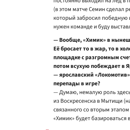
постоянно выходил на лед в 
(в этом матче Семин сделал 
который забросил победную ша
нужен команде и буду выстав
— Вообще, «Химик» в нынеш
Её бросает то в жар, то в х
площадке с разгромным сче
потом всухую побеждает в Я
— ярославский «Локомотив»
перепады в игре?
— Думаю, немалую роль здесь
из Воскресенска в Мытищи (н
связанного со вторым этапом
«Химик» будет базироваться в