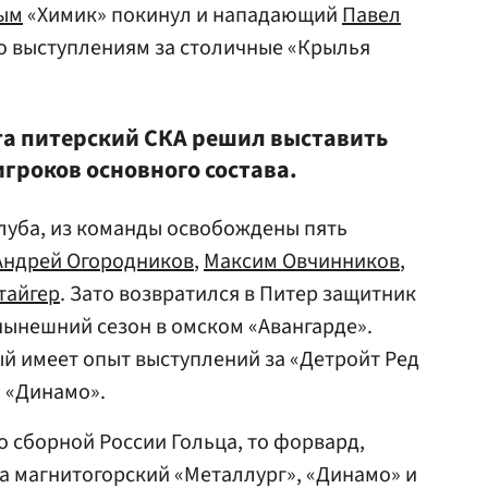
ым
«Химик» покинул и нападающий
Павел
по выступлениям за столичные «Крылья
та питерский СКА решил выставить
гроков основного состава.
луба, из команды освобождены пять
Андрей Огородников
,
Максим Овчинников
,
тайгер
. Зато возвратился в Питер защитник
нынешний сезон в омском «Авангарде».
й имеет опыт выступлений за «Детройт Ред
м «Динамо».
о сборной России Гольца, то форвард,
а магнитогорский «Металлург», «Динамо» и