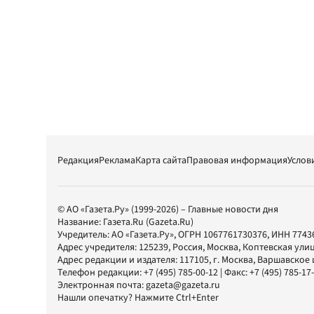
Редакция
Реклама
Карта сайта
Правовая информация
Услов
© АО «Газета.Ру» (1999-2026) – Главные новости дня
Название:
Газета.Ru
(Gazeta.Ru)
Учредитель:
АО «Газета.Ру»
, ОГРН 1067761730376, ИНН 7743
Адрес учредителя: 125239, Россия, Москва, Коптевская улиц
Адрес редакции и издателя:
117105
, г.
Москва
,
Варшавское шо
Телефон редакции:
+7 (495) 785-00-12
| Факс:
+7 (495) 785-17
Электронная почта:
gazeta@gazeta.ru
Нашли опечатку? Нажмите Ctrl+Enter