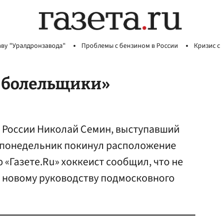
аву "Уралдронзавода"
Проблемы с бензином в России
Кризис с
е болельщики»
 России Николай Семин, выступавший
 в понедельник покинул расположение
 «Газете.Ru» хоккеист сообщил, что не
л новому руководству подмосковного