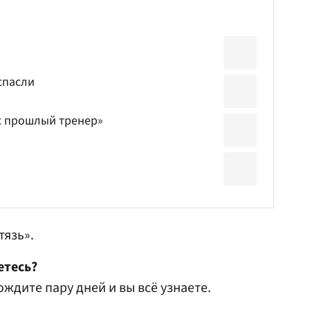
спасли
ас прошлый тренер»
тязь».
етесь?
ождите пару дней и вы всё узнаете.