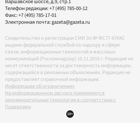
Варшавское шоссе, д.9, стр.1
Телефон редакции:
+7 (495) 785-00-12
Факс:
+7 (495) 785-17-01
Электронная почта:
gazeta@gazeta.ru
Свидетельство о регистрации СМИ Эл № ФС77-67642
выдано федеральной службой по надзору в сфере
связи, информационных технологий и массовых
коммуникаций (Роскомнадзор) 10.11.2016 г. Редакция не
несет ответственности за достоверность информации,
содержащейся в рекламных объявлениях. Редакция не
предоставляет справочной информации.
Информация об ограничениях
На информационном ресурсе применяются
рекомендательные технологии в соответствии с
Правилами
18+