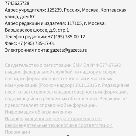
7743625728
Адрес учредителя: 125239, Россия, Москва, Коптевская
улица, дом 67
Адрес редакции и издателя:
117105
, г.
Москва
,
Варшавское шоссе, д.9, стр.1
Телефон редакции:
+7 (495) 785-00-12
Факс:
+7 (495) 785-17-01
Электронная почта:
gazeta@gazeta.ru
Свидетельство о регистрации СМИ Эл № ФС77-67642
выдано федеральной службой по надзору в сфере
связи, информационных технологий и массовых
коммуникаций (Роскомнадзор) 10.11.2016 г. Редакция не
несет ответственности за достоверность информации,
содержащейся в рекламных объявлениях. Редакция не
предоставляет справочной информации.
Информация об ограничениях
На информационном ресурсе применяются
рекомендательные технологии в соответствии с
Правилами