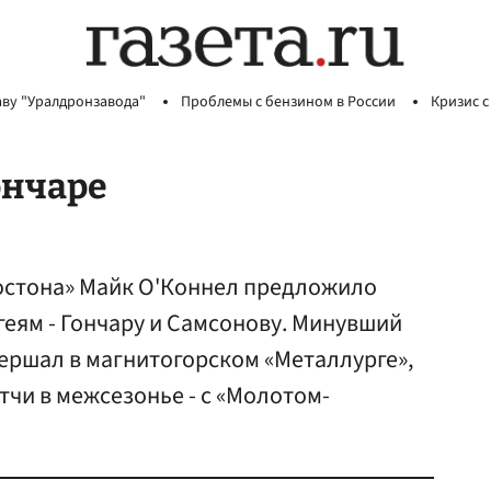
аву "Уралдронзавода"
Проблемы с бензином в России
Кризис с
ончаре
остона» Майк О'Коннел предложило
еям - Гончару и Самсонову. Минувший
ершал в магнитогорском «Металлурге»,
чи в межсезонье - с «Молотом-