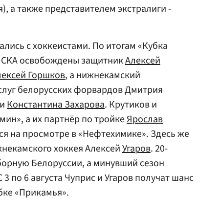
), а также представителем экстралиги -
ались с хоккеистами. По итогам «Кубка
о СКА освобождены защитник
Алексей
лексей Горшков
, а нижнекамский
услуг белорусских форвардов Дмитрия
 и
Константина Захарова
. Крутиков и
мин», а их партнёр по тройке
Ярослав
я на просмотре в «Нефтехимике». Здесь же
жнекамского хоккея Алексей
Угаров
. 20-
борную Белоруссии, а минувший сезон
 3 по 6 августа Чуприс и Угаров получат шанс
бке «Прикамья».