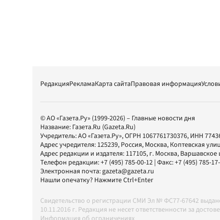
Редакция
Реклама
Карта сайта
Правовая информация
Услов
© АО «Газета.Ру» (1999-2026) – Главные новости дня
Название:
Газета.Ru
(Gazeta.Ru)
Учредитель:
АО «Газета.Ру»
, ОГРН 1067761730376, ИНН 7743
Адрес учредителя: 125239, Россия, Москва, Коптевская улиц
Адрес редакции и издателя:
117105
, г.
Москва
,
Варшавское шо
Телефон редакции:
+7 (495) 785-00-12
| Факс:
+7 (495) 785-17
Электронная почта:
gazeta@gazeta.ru
Нашли опечатку? Нажмите Ctrl+Enter
Свидетельство о регистрации СМИ Эл № ФС77-67642 выда
10.11.2016 г. Редакция не несет ответственности за дос
Информация об ограничениях