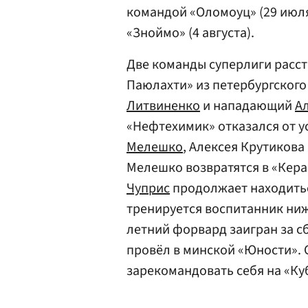
командой «Оломоуц» (29 июля
«Зноймо» (4 августа).
Две команды суперлиги расст
Паюлахти» из петербургског
Литвиненко
и нападающий
А
«Нефтехимик» отказался от 
Мелешко
, Алексея Крутикова
Мелешко возвратятся в «Кера
Чуприс
продолжает находитьс
тренируется воспитанник ни
летний форвард заигран за с
провёл в минской «Юности». С
зарекомандовать себя на «Ку