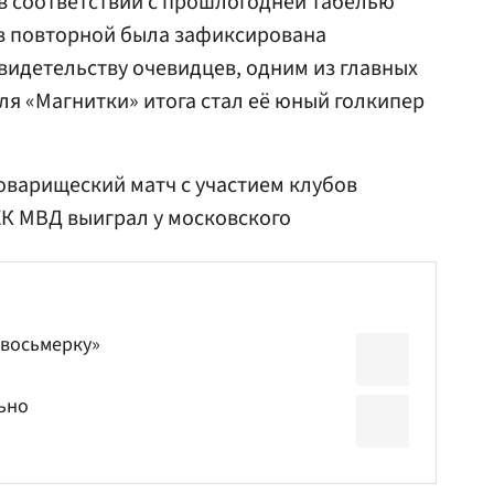
в соответствии с прошлогодней табелью
от в повторной была зафиксирована
свидетельству очевидцев, одним из главных
я «Магнитки» итога стал её юный голкипер
товарищеский матч с участием клубов
ХК МВД выиграл у московского
«восьмерку»
ьно