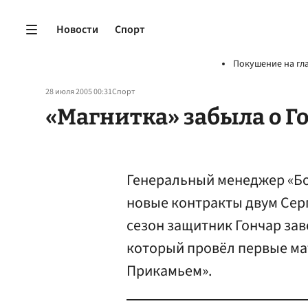
Новости
Спорт
Покушение на гл
28 июля 2005 00:31
Спорт
«Магнитка» забыла о Г
Генеральный менеджер «Б
новые контракты двум Серг
сезон защитник Гончар зав
который провёл первые мат
Прикамьем».