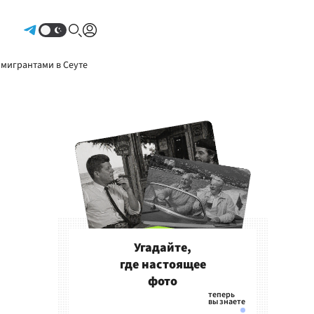
Авторизоваться
 мигрантами в Сеуте
Угадайте,
где настоящее
фото