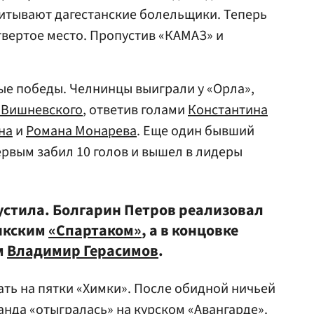
итывают дагестанские болельщики. Теперь
твертое место. Пропустив
«КАМАЗ»
и
ые победы. Челнинцы выиграли у «Орла»,
 Вишневского
, ответив голами
Константина
на
и
Романа Монарева
. Еще один бывший
рвым забил 10 голов и вышел в лидеры
пустила. Болгарин Петров реализовал
чикским
«Спартаком»
, а в концовке
м
Владимир Герасимов
.
ть на пятки «Химки». После обидной ничьей
нда «отыгралась» на курском «Авангарде».