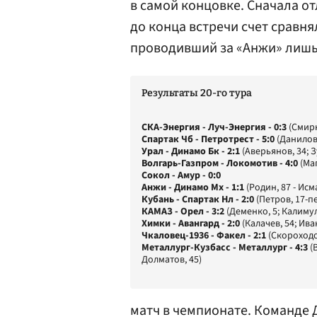
в самой концовке. Сначала о
до конца встречи счет сравн
проводивший за «Анжи» лиш
Результаты 20-го тура
СКА-Энергия - Луч-Энергия - 0:3
(Смирн
Спартак Чб - Петротрест - 5:0
(Данилов,
Урал - Динамо Бк - 2:1
(Аверьянов, 34; Зу
Волгарь-Газпром - Локомотив - 4:0
(Маг
Сокол - Амур - 0:0
Анжи - Динамо Мх - 1:1
(Родин, 87 - Исм
Кубань - Спартак Нл - 2:0
(Петров, 17-пе
КАМАЗ - Орел - 3:2
(Деменко, 5; Калимул
Химки - Авангард - 2:0
(Калачев, 54; Ива
Чкаловец-1936 - Факел - 2:1
(Скороходов
Металлург-Кузбасс - Металлург - 4:3
(
Долматов, 45)
матч в чемпионате. Команде