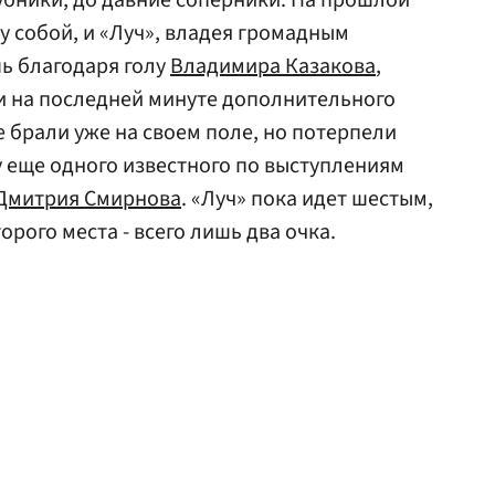
убники, до давние соперники. На прошлой
 собой, и «Луч», владея громадным
ь благодаря голу
Владимира Казакова
,
и на последней минуте дополнительного
 брали уже на своем поле, но потерпели
ету еще одного известного по выступлениям
Дмитрия Смирнова
. «Луч» пока идет шестым,
орого места - всего лишь два очка.