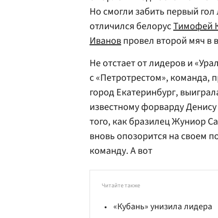
Но смогли забить первый гол 
отличился белорус
Тимофей 
Иванов
провел второй мяч в в
Не отстает от лидеров и «Урал
с «Петротрестом», команда, 
город Екатеринбург, выиграл
известному форварду Денис
того, как бразилец Жуниор Са
вновь опозорится на своем по
команду. А вот
Читайте также
«Кубань» унизила лидера