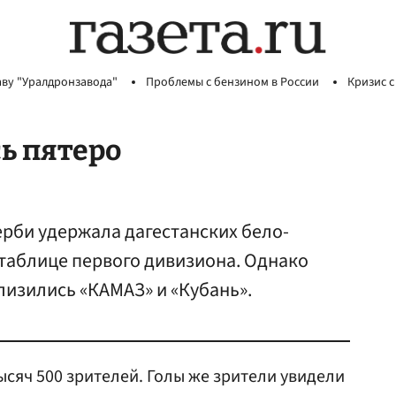
аву "Уралдронзавода"
Проблемы с бензином в России
Кризис с
ь пятеро
рби удержала дагестанских бело-
 таблице первого дивизиона. Однако
изились «КАМАЗ» и «Кубань».
ысяч 500 зрителей. Голы же зрители увидели