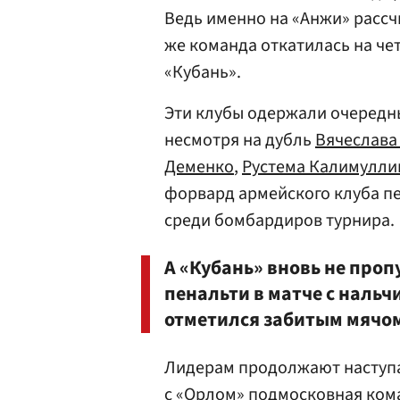
Ведь именно на «Анжи» рассч
же команда откатилась на че
«Кубань».
Эти клубы одержали очередн
несмотря на дубль
Вячеслава
Деменко
,
Рустема Калимулли
форвард армейского клуба пе
среди бомбардиров турнира.
А «Кубань» вновь не про
пенальти в матче с наль
отметился забитым мячо
Лидерам продолжают наступа
с «Орлом» подмосковная кома