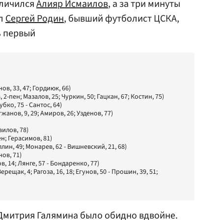
тличился
Алияр Исмаилов
, а за три минуты
ял
Сергей Родин
, бывший футболист ЦСКА,
ь первый
ов, 33, 47; Гордиюк, 66)
 2-пен; Мазалов, 25; Чуркин, 50; Гацкан, 67; Костин, 75)
бко, 75 - Сантос, 64)
жанов, 9, 29; Амиров, 26; Узденов, 77)
аилов, 78)
н; Герасимов, 81)
лин, 49; Монарев, 62 - Вишневский, 21, 68)
нов, 71)
, 14; Лянге, 57 - Бондаренко, 77)
Верещак, 4; Рагоза, 16, 18; Егунов, 50 - Прошин, 39, 51;
Дмитрия Галямина
было обидно вдвойне.