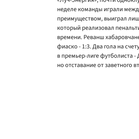
«Луч-Энергия», почти однокл
неделе команды играли между
преимуществом, выиграл лиш
который реализовал пенальт
времени. Реванш хабаровчане
фиаско - 1:3. Два гола на сч
в премьер-лиге футболиста -
но отставание от заветного вт