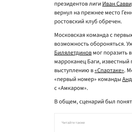
президентов лиги
Иван Савв
вернул на прежнее место Генн
ростовский клуб обречен.
Московская команда с первых
возможность обороняться. Уж
Билялетдинов
мог поразить 
марроканец Баги, известный
выступлению в
«Спартаке»
. М
«первый номер» команды
Анд
с «Амкаром».
В общем, сценарий был поня
Читайте также