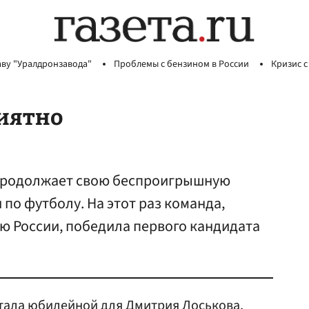
аву "Уралдронзавода"
Проблемы с бензином в России
Кризис с
риятно
продолжает свою беспроигрышную
 по футболу. На этот раз команда,
ю России, победила первого кандидата
стала юбилейной для Дмитрия
Лоськов
а,