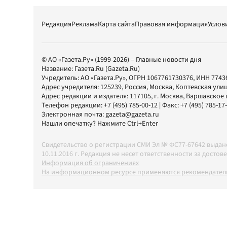
Редакция
Реклама
Карта сайта
Правовая информация
Услов
© АО «Газета.Ру» (1999-2026) – Главные новости дня
Название:
Газета.Ru
(Gazeta.Ru)
Учредитель:
АО «Газета.Ру»
, ОГРН 1067761730376, ИНН 7743
Адрес учредителя: 125239, Россия, Москва, Коптевская улиц
Адрес редакции и издателя:
117105
, г.
Москва
,
Варшавское шо
Телефон редакции:
+7 (495) 785-00-12
| Факс:
+7 (495) 785-17
Электронная почта:
gazeta@gazeta.ru
Нашли опечатку? Нажмите Ctrl+Enter
Свидетельство о регистрации СМИ Эл № ФС77-67642 выда
10.11.2016 г. Редакция не несет ответственности за дос
Информация об ограничениях
На информационном ресурсе применяются рекомендатель