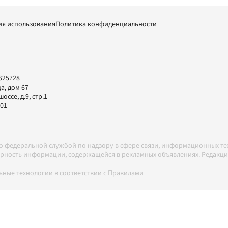
ия использования
Политика конфиденциальности
625728
а, дом 67
ссе, д.9, стр.1
-01
но федеральной службой по надзору в сфере связи, информационных т
товерность информации, содержащейся в рекламных объявлениях. Редак
ные технологии в соответствии с Правилами