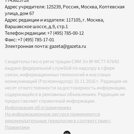
7743625728
Адрес учредителя: 125239, Россия, Москва, Коптевская
улица, дом 67
Адрес редакции и издателя:
117105
, г.
Москва
,
Варшавское шоссе, д.9, стр.1
Телефон редакции:
+7 (495) 785-00-12
Факс:
+7 (495) 785-17-01
Электронная почта:
gazeta@gazeta.ru
Свидетельство о регистрации СМИ Эл № ФС77-67642
выдано федеральной службой по надзору в сфере
связи, информационных технологий и массовых
коммуникаций (Роскомнадзор) 10.11.2016 г. Редакция не
несет ответственности за достоверность информации,
содержащейся в рекламных объявлениях. Редакция не
предоставляет справочной информации.
Информация об ограничениях
На информационном ресурсе применяются
рекомендательные технологии в соответствии с
Правилами