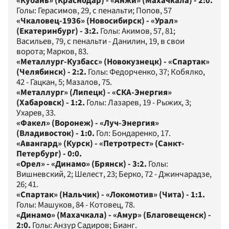
«Кубань» (Краснодар) - «Анжи» (Махачкала) - 2:0.
Голы: Герасимов, 29, с пенальти; Попов, 57
«Чкаловец-1936» (Новосибирск) - «Урал»
(Екатеринбург) - 3:2.
Голы: Акимов, 57, 81;
Васильев, 79, с пенальти - Данилин, 19, в свои
ворота; Марков, 83.
«Металлург-Кузбасс» (Новокузнецк) - «Спартак»
(Челябинск) - 2:2.
Голы: Федорченко, 37; Кобялко,
42 - Гацкан, 5; Мазалов, 75.
«Металлург» (Липецк) - «СКА-Энергия»
(Хабаровск) - 1:2.
Голы: Лазарев, 19 - Рыжих, 3;
Ухарев, 33.
«Факел» (Воронеж) - «Луч-Энергия»
(Владивосток) - 1:0.
Гол: Бондаренко, 17.
«Авангард» (Курск) - «Петротрест» (Санкт-
Петербург) - 0:0.
«Орел» - «Динамо» (Брянск) - 3:2.
Голы:
Вишневский, 2; Шелест, 23; Берко, 72 - Джинчарадзе,
26; 41.
«Спартак» (Нальчик) - «Локомотив» (Чита) - 1:1.
Голы: Машуков, 84 - Котовец, 78.
«Динамо» (Махачкала) - «Амур» (Благовещенск) -
2:0.
Голы: Анзур Садиров; Бианг.