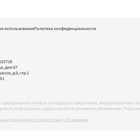
ия использования
Политика конфиденциальности
625728
а, дом 67
ссе, д.9, стр.1
-01
но федеральной службой по надзору в сфере связи, информационных т
товерность информации, содержащейся в рекламных объявлениях. Редак
ные технологии в соответствии с Правилами