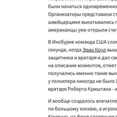
были начаться одновременно.
Организаторы представили ст
швейцарцами выкатывались п
американцы уже открыли сче
В Инсбурке команда США слом
секунде, когда
Эрик Коул
выше
защитника и вратаря и дал св
на описание моментов, отмет
получались именно такие вых
у голкипера никогда не было 
вратаря Роберта Криштана - 
И вообще создалось впечатле
по большому хоккею, а игроки
Конечно, на фоне словенцев о