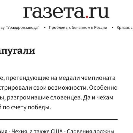
аву "Уралдронзавода"
Проблемы с бензином в России
Кризис с
апугали
е, претендующие на медали чемпионата
стрировали свои возможности. Особенно
ы, разгромившие словенцев. Да и чехам
 по счету победы.
я - Чехия, а также США - Словения должны