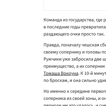
Команда из государства, где
в последние годы превратилас
раздающего очки просто так.
Правда, поначалу чешская сб
своему сопернику и головы п
Ружчики уже забросила две ш
преимущество, а их соперник
Томаша Вокоуна
. К 10-й мин
по броскам, и она сильно удив
Но именно к середине первог
соперника из своей зоны, и о
периоде им это удалось, и с