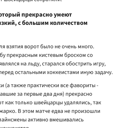
который прекрасно умеют
язкий, с большим количеством
я взятия ворот было не очень много.
йбу прекрасным кистевым броском со
являлся на льду, старался обострить игру,
 перед остальными хоккеистами иную задачу.
хи (а также практически все фавориты -
авшие за первые два дня) прекрасно
от как только швейцарцы удалялись, так
 жарко. В этом матче едва не произошли
 лайнсмены активно вмешивались