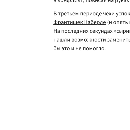
в конфликт, повисая на руках
В третьем периоде чехи успок
Франтишек Каберле
(и опять 
На последних секундах «сырны
нашли возможности заменить 
бы это и не помогло.