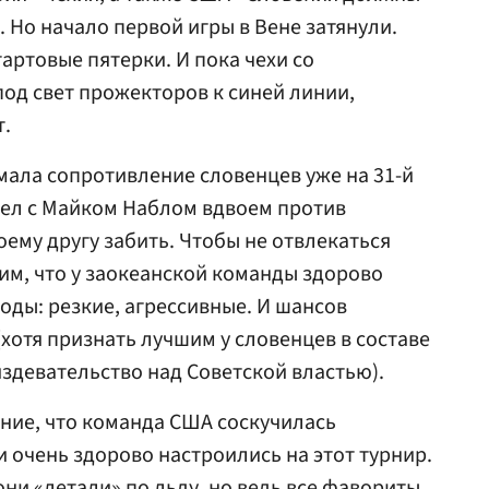
 Но начало первой игры в Вене затянули.
артовые пятерки. И пока чехи со
од свет прожекторов к синей линии,
т.
ала сопротивление словенцев уже на 31-й
л с Майком Наблом вдвоем против
оему другу забить. Чтобы не отвлекаться
им, что у заокеанской команды здорово
оды: резкие, агрессивные. И шансов
(хотя признать лучшим у словенцев в составе
издевательство над Советской властью).
ние, что команда США соскучилась
 очень здорово настроились на этот турнир.
ни «летали» по льду, но ведь все фавориты