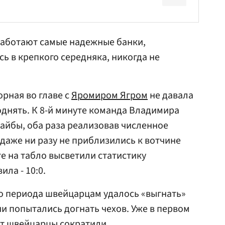
 работают самые надежные банки,
ь в крепкого середняка, никогда не
орная во главе с
Яромиром Ягром
не давала
однять. К 8-й минуте команда Владимира
айбы, оба раза реализовав численное
 даже ни разу не приблизились к вотчине
уте на табло высветили статистику
ила - 10:0.
о периода швейцарцам удалось «выгнать»
ни попытались догнать чехов. Уже в первом
чет швейцарцы сократили.