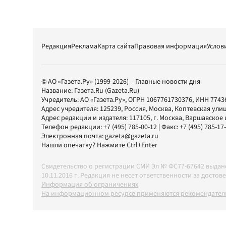
Редакция
Реклама
Карта сайта
Правовая информация
Услов
© АО «Газета.Ру» (1999-2026) – Главные новости дня
Название:
Газета.Ru
(Gazeta.Ru)
Учредитель:
АО «Газета.Ру»
, ОГРН 1067761730376, ИНН 7743
Адрес учредителя: 125239, Россия, Москва, Коптевская улиц
Адрес редакции и издателя:
117105
, г.
Москва
,
Варшавское шо
Телефон редакции:
+7 (495) 785-00-12
| Факс:
+7 (495) 785-17
Электронная почта:
gazeta@gazeta.ru
Нашли опечатку? Нажмите Ctrl+Enter
Свидетельство о регистрации СМИ Эл № ФС77-67642 выда
10.11.2016 г. Редакция не несет ответственности за дос
Информация об ограничениях
На информационном ресурсе применяются рекомендатель