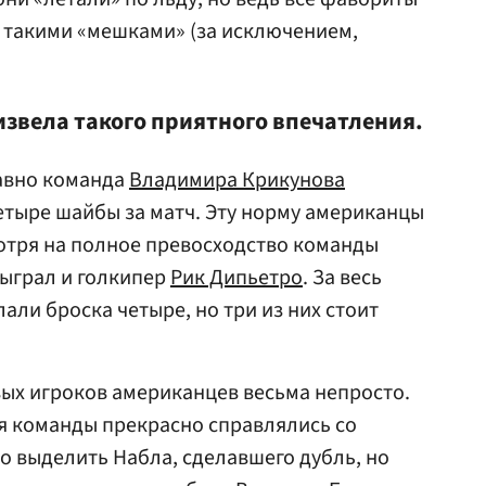
с такими «мешками» (за исключением,
извела такого приятного впечатления.
давно команда
Владимира Крикунова
етыре шайбы за матч. Эту норму американцы
отря на полное превосходство команды
сыграл и голкипер
Рик Дипьетро
. За весь
али броска четыре, но три из них стоит
вых игроков американцев весьма непросто.
ья команды прекрасно справлялись со
 выделить Набла, сделавшего дубль, но