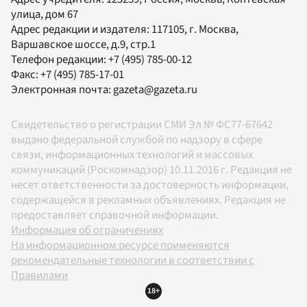
улица, дом 67
Адрес редакции и издателя:
117105
, г.
Москва
,
Варшавское шоссе, д.9, стр.1
Телефон редакции:
+7 (495) 785-00-12
Факс:
+7 (495) 785-17-01
Электронная почта:
gazeta@gazeta.ru
Свидетельство о регистрации СМИ Эл № ФС77-67642
выдано федеральной службой по надзору в сфере
связи, информационных технологий и массовых
коммуникаций (Роскомнадзор) 10.11.2016 г. Редакция не
несет ответственности за достоверность информации,
содержащейся в рекламных объявлениях. Редакция не
предоставляет справочной информации.
Информация об ограничениях
На информационном ресурсе применяются
рекомендательные технологии в соответствии с
Правилами
18+