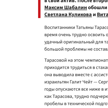
в свой актив. После вто
Максим Шабалин
обошли 
Светлана Куликова
и
Вит
Воспитанники Татьяны Тарасо
время очень трудно освоить 
удачный оригинальный для та
большой проблемы не состав
Тарасовой на этом чемпионате
приходится трудиться в стах
она выводила вместе с ассис
израильтян Галит Чейт — Серг
годы опускаются все ниже в и
как Тарасова, трудно подче
пробелы в технической подго