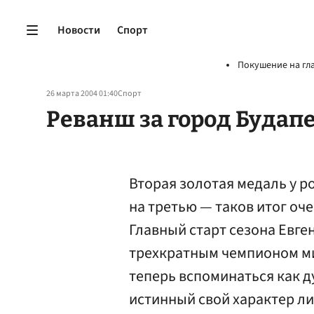
Новости
Спорт
Покушение на гл
26 марта 2004 01:40
Спорт
Реванш за город Будап
Вторая золотая медаль у р
на третью — таков итог оч
Главный старт сезона Евге
трехкратным чемпионом ми
теперь вспоминаться как д
истинный свой характер л