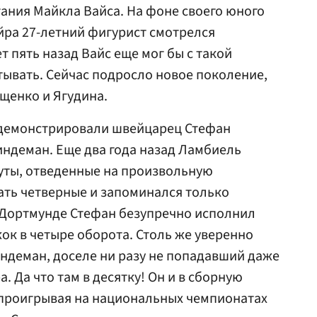
ания Майкла Вайса. На фоне своего юного
йра 27-летний фигурист смотрелся
 пять назад Вайс еще мог бы с такой
тывать. Сейчас подросло новое поколение,
щенко и Ягудина.
одемонстрировали швейцарец Стефан
ндеман. Еще два года назад Ламбиель
уты, отведенные на произвольную
ать четверные и запоминался только
Дортмунде Стефан безупречно исполнил
ок в четыре оборота. Столь же уверенно
ндеман, доселе ни разу не попадавший даже
. Да что там в десятку! Он и в сборную
 проигрывая на национальных чемпионатах