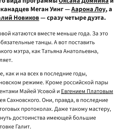
рого вида программы
Оксана Домнина
и
канадцев Меган Уинг —
Аарона Лоу
, а
алий Новиков
— сразу четыре дуэта.
вой катаются вместе меньше года. За это
обязательные танцы. А вот поставить
кого мэтра, как Татьяна Анатольевна,
ляет.
, как и на всех в последние годы,
ановском режиме. Кроме российской пары
тентами Майей Усовой и
Евгением Платовым
ея Сахновского. Они, правда, в последние
тоговых протоколах. Даже такому мастеру,
ркнуть достоинства имеющей большие
товке Галит.