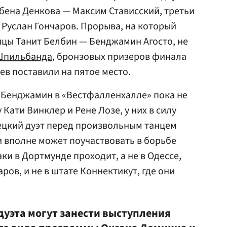
бена Денкова — Максим Стависский, третьи
Руслан Гончаров. Прорыва, на который
цы Танит Белбин — Бенджамин Агосто, не
Шпильбанда
, бронзовых призеров финала
цев поставили на пятое место.
 Бенджамин в «Вестфалленхалле» пока не
у Кати Винклер и Рене Лозе, у них в силу
ецкий дуэт перед произвольным танцем
и вполне может поучаствовать в борьбе
аки в Дортмунде проходит, а не в Одессе,
ров, и не в штате Коннектикут, где они
дуэта могут занести выступления