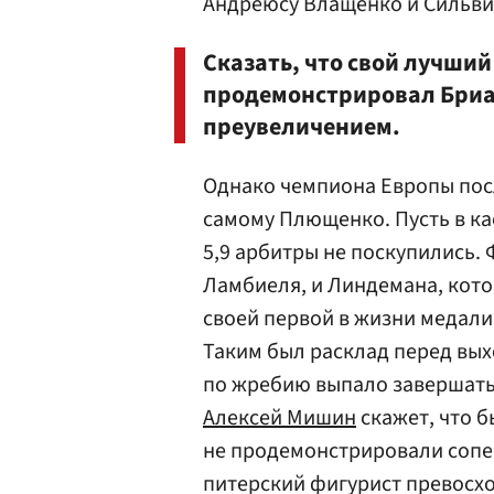
Андреюсу Влащенко и Сильви
Сказать, что свой лучший
продемонстрировал Бриа
преувеличением.
Однако чемпиона Европы пос
самому Плющенко. Пусть в ка
5,9 арбитры не поскупились.
Ламбиеля, и Линдемана, кот
своей первой в жизни медали
Таким был расклад перед вы
по жребию выпало завершать
Алексей Мишин
скажет, что б
не продемонстрировали сопе
питерский фигурист превосхо