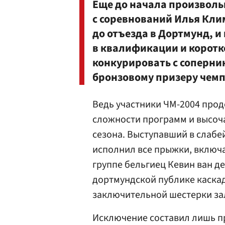
Еще до начала произволь
с соревнований Илья Клим
до отъезда в Дортмунд, и
в квалификации и коротк
конкурировать с соперник
бронзовому призеру чем
Ведь участники ЧМ-2004 про
сложности программ и высоча
сезона. Выступавший в слаб
исполнил все прыжки, включа
группе бельгиец Кевин ван 
дортмундской публике каскад
заключительной шестерки зал
Исключение составил лишь п