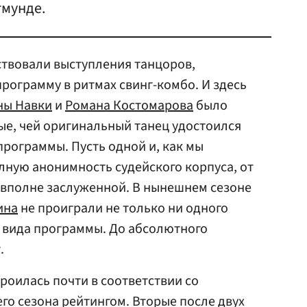
мунде.
твовали выступления танцоров,
ограмму в ритмах свинг-комбо. И здесь
ны Навки
и
Романа Костомарова
было
е, чей оригинальный танец удостоился
программы. Пусть одной и, как мы
лную анонимность судейского корпуса, от
 вполне заслуженной. В нынешнем сезоне
ина
не проиграли не только ни одного
о вида программы. До абсолютного
.
роилась почти в соответствии со
о сезона рейтингом. Вторые после двух