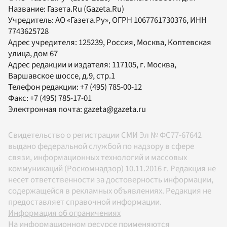
Название:
Газета.Ru
(Gazeta.Ru)
Учредитель:
АО «Газета.Ру»
, ОГРН 1067761730376, ИНН
7743625728
Адрес учредителя: 125239, Россия, Москва, Коптевская
улица, дом 67
Адрес редакции и издателя:
117105
, г.
Москва
,
Варшавское шоссе, д.9, стр.1
Телефон редакции:
+7 (495) 785-00-12
Факс:
+7 (495) 785-17-01
Электронная почта:
gazeta@gazeta.ru
Свидетельство о регистрации СМИ Эл № ФС77-67642
выдано федеральной службой по надзору в сфере
связи, информационных технологий и массовых
коммуникаций (Роскомнадзор) 10.11.2016 г. Редакция не
несет ответственности за достоверность информации,
содержащейся в рекламных объявлениях. Редакция не
предоставляет справочной информации.
Информация об ограничениях
На информационном ресурсе применяются