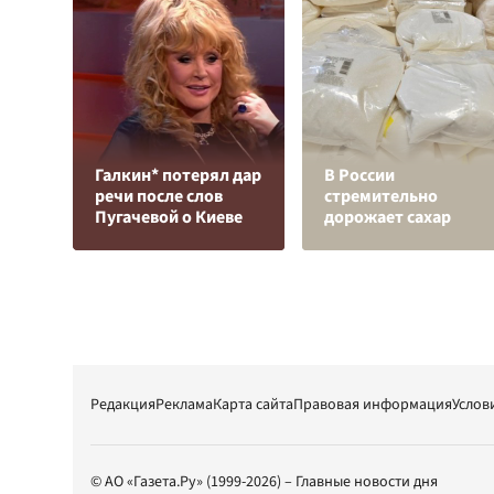
Галкин* потерял дар
В России
речи после слов
стремительно
Пугачевой о Киеве
дорожает сахар
Редакция
Реклама
Карта сайта
Правовая информация
Услов
© АО «Газета.Ру» (1999-2026) – Главные новости дня