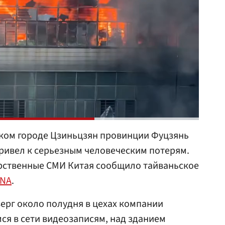
ском городе Цзиньцзян провинции Фуцзянь
ривел к серьезным человеческим потерям.
арственные СМИ Китая сообщило тайваньское
NA
.
ерг около полудня в цехах компании
ся в сети видеозаписям, над зданием