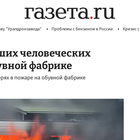
аву "Уралдронзавода"
Проблемы с бензином в России
Кризис с
ьших человеческих
бувной фабрике
ерях в пожаре на обувной фабрике