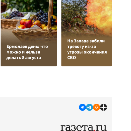
На Западе забили
К
Ермолаев день: что
тревогу из-за
Л
можно и нельзя
угрозы окончания
К
делать 8 августа
СВО
с