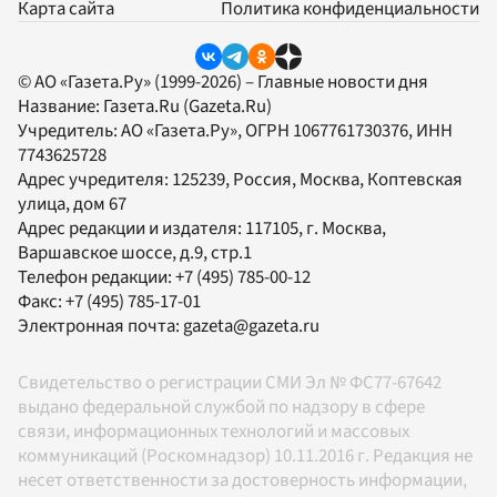
Карта сайта
Политика конфиденциальности
© АО «Газета.Ру» (1999-2026) – Главные новости дня
Название:
Газета.Ru
(Gazeta.Ru)
Учредитель:
АО «Газета.Ру»
, ОГРН 1067761730376, ИНН
7743625728
Адрес учредителя: 125239, Россия, Москва, Коптевская
улица, дом 67
Адрес редакции и издателя:
117105
, г.
Москва
,
Варшавское шоссе, д.9, стр.1
Телефон редакции:
+7 (495) 785-00-12
Факс:
+7 (495) 785-17-01
Электронная почта:
gazeta@gazeta.ru
Свидетельство о регистрации СМИ Эл № ФС77-67642
выдано федеральной службой по надзору в сфере
связи, информационных технологий и массовых
коммуникаций (Роскомнадзор) 10.11.2016 г. Редакция не
несет ответственности за достоверность информации,