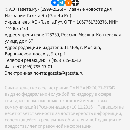
© АО «Газета.Ру» (1999-2026) – Главные новости дня
Название:
Газета.Ru
(Gazeta.Ru)
Учредитель:
АО «Газета.Ру»
, ОГРН 1067761730376, ИНН
7743625728
Адрес учредителя: 125239, Россия, Москва, Коптевская
улица, дом 67
Адрес редакции и издателя:
117105
, г.
Москва
,
Варшавское шоссе, д.9, стр.1
Телефон редакции:
+7 (495) 785-00-12
Факс:
+7 (495) 785-17-01
Электронная почта:
gazeta@gazeta.ru
Свидетельство о регистрации СМИ Эл № ФС77-67642
выдано федеральной службой по надзору в сфере
связи, информационных технологий и массовых
коммуникаций (Роскомнадзор) 10.11.2016 г. Редакция не
несет ответственности за достоверность информации,
содержащейся в рекламных объявлениях. Редакция не
предоставляет справочной информации.