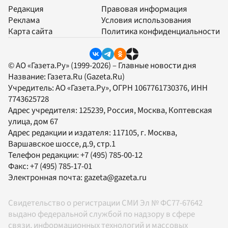
Редакция
Правовая информация
Реклама
Условия использования
Карта сайта
Политика конфиденциальности
© АО «Газета.Ру» (1999-2026) – Главные новости дня
Название:
Газета.Ru
(Gazeta.Ru)
Учредитель:
АО «Газета.Ру»
, ОГРН 1067761730376, ИНН
7743625728
Адрес учредителя: 125239, Россия, Москва, Коптевская
улица, дом 67
Адрес редакции и издателя:
117105
, г.
Москва
,
Варшавское шоссе, д.9, стр.1
Телефон редакции:
+7 (495) 785-00-12
Факс:
+7 (495) 785-17-01
Электронная почта:
gazeta@gazeta.ru
Свидетельство о регистрации СМИ Эл № ФС77-67642
выдано федеральной службой по надзору в сфере
связи, информационных технологий и массовых